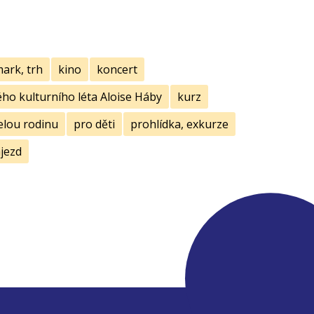
mark, trh
kino
koncert
ho kulturního léta Aloise Háby
kurz
elou rodinu
pro děti
prohlídka, exkurze
jezd