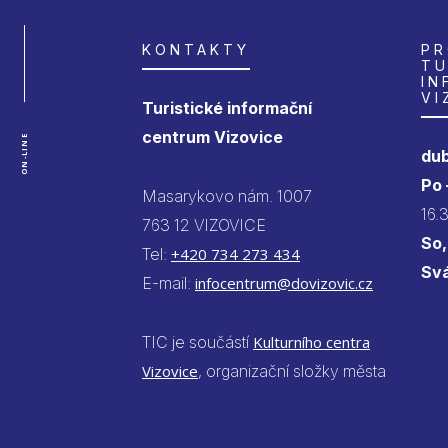
KONTAKTY
PR
TU
IN
VI
Turistické informační
centrum Vizovice
ON-LINE
dub
Po
Masarykovo nám. 1007
16.
763 12 VIZOVICE
So,
Tel:
+420 734 273 434
Sv
E-mail:
infocentrum@dovizovic.cz
TIC je součástí
Kulturního centra
Vizovice
, organizační složky města