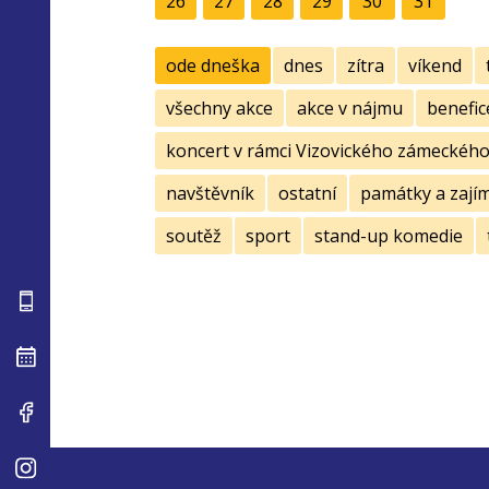
26
27
28
29
30
31
ode dneška
dnes
zítra
víkend
všechny akce
akce v nájmu
benefic
koncert v rámci Vizovického zámeckého 
navštěvník
ostatní
památky a zají
soutěž
sport
stand-up komedie