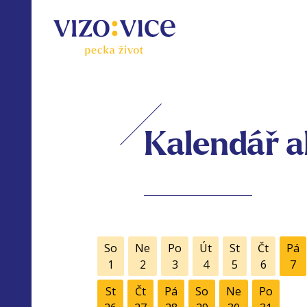
Kalendář a
So
Ne
Po
Út
St
Čt
Pá
1
2
3
4
5
6
7
St
Čt
Pá
So
Ne
Po