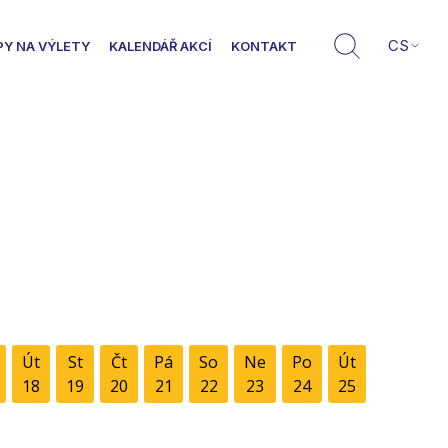
CS
PY NA VÝLETY
KALENDÁŘ AKCÍ
KONTAKT
Út
St
Čt
Pá
So
Ne
Po
Út
18
19
20
21
22
23
24
25