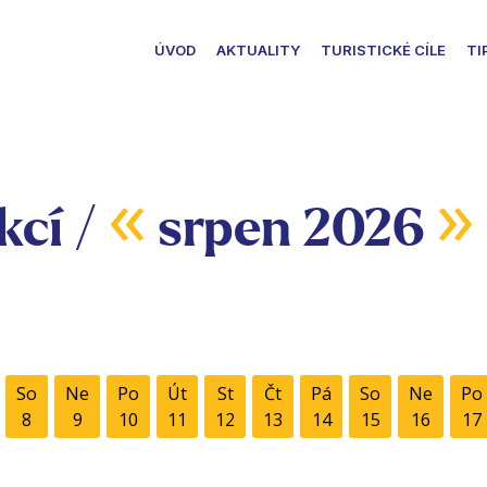
ÚVOD
AKTUALITY
TURISTICKÉ CÍLE
TI
«
»
kcí /
srpen 2026
So
Ne
Po
Út
St
Čt
Pá
So
Ne
Po
8
9
10
11
12
13
14
15
16
17