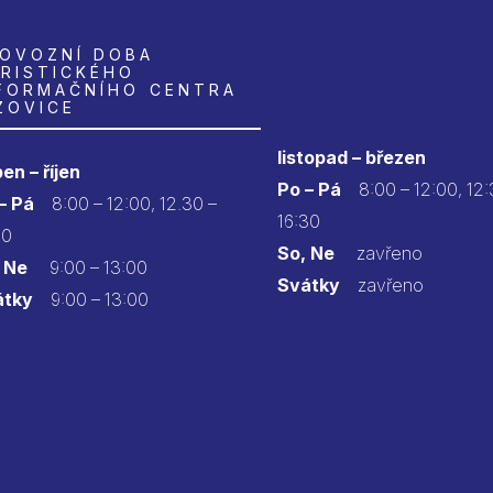
OVOZNÍ DOBA
RISTICKÉHO
FORMAČNÍHO CENTRA
ZOVICE
listopad – březen
en – říjen
Po – Pá
8:00 – 12:00, 12:
 – Pá
8:00 – 12:00, 12.30 –
16:30
30
So, Ne
zavřeno
 Ne
9:00 – 13:00
Svátky
zavřeno
átky
9:00 – 13:00