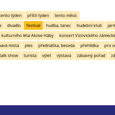
tento týden
příští týden
tento měsíc
e
divadlo
festival
hudba, tanec
hudební klub
jar
kulturního léta Aloise Háby
koncert Vizovického zámecké
mavá místa
ples
přednáška, beseda
přehlídka
pro c
talk show
turista
výlet
výstava
zábavný pořad
zá