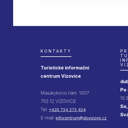
KONTAKTY
PR
TU
IN
VI
Turistické informační
centrum Vizovice
dub
Po
Masarykovo nám. 1007
16.
763 12 VIZOVICE
So,
Tel:
+420 734 273 434
Sv
E-mail:
infocentrum@dovizovic.cz