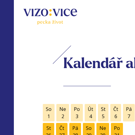
Kalendář a
So
Ne
Po
Út
St
Čt
Pá
1
2
3
4
5
6
7
St
Čt
Pá
So
Ne
Po