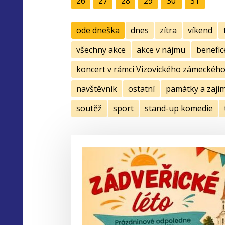
26
27
28
29
30
31
ode dneška
dnes
zítra
víkend
všechny akce
akce v nájmu
benefic
koncert v rámci Vizovického zámeckého 
navštěvník
ostatní
památky a zají
soutěž
sport
stand-up komedie