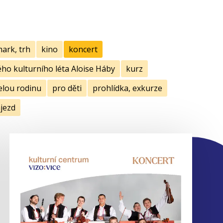
mark, trh
kino
koncert
ho kulturního léta Aloise Háby
kurz
elou rodinu
pro děti
prohlídka, exkurze
jezd