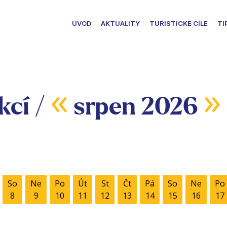
ÚVOD
AKTUALITY
TURISTICKÉ CÍLE
TI
«
»
kcí /
srpen 2026
So
Ne
Po
Út
St
Čt
Pá
So
Ne
Po
8
9
10
11
12
13
14
15
16
17