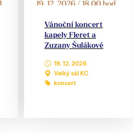
Vánoční koncert
kapely Fleret a
Zuzany Šulákové
19. 12. 2026
Velký sál KC
koncert