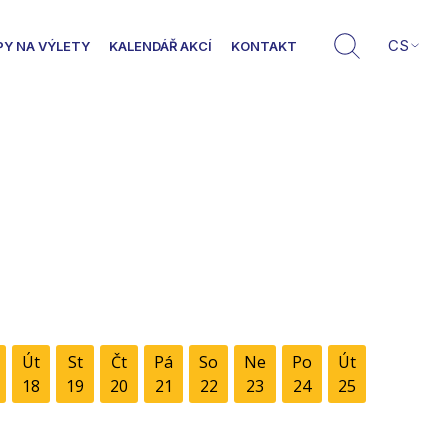
CS
PY NA VÝLETY
KALENDÁŘ AKCÍ
KONTAKT
Út
St
Čt
Pá
So
Ne
Po
Út
18
19
20
21
22
23
24
25