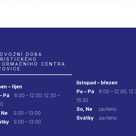
OVOZNÍ DOBA
RISTICKÉHO
FORMAČNÍHO CENTRA
ZOVICE
listopad – březen
en – říjen
Po – Pá
8:00 – 12:00, 12:
 – Pá
8:00 – 12:00, 12.30 –
16:30
30
So, Ne
zavřeno
 Ne
9:00 – 13:00
Svátky
zavřeno
átky
9:00 – 13:00