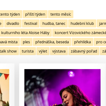
tento týden
příští týden
tento měsíc
e
divadlo
festival
hudba, tanec
hudební klub
jar
kulturního léta Aloise Háby
koncert Vizovického zámecké
mavá místa
ples
přednáška, beseda
přehlídka
pro c
talk show
turista
výlet
výstava
zábavný pořad
zá