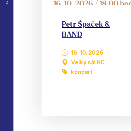
Petr Špaček &
BAND
16. 10. 2026
Velký sál KC
koncert