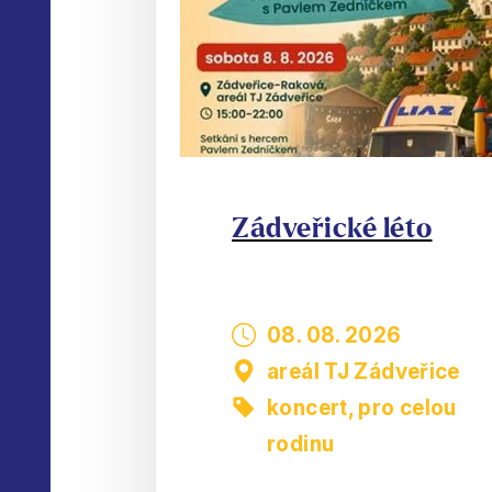
Zádveřické léto
08. 08. 2026
areál TJ Zádveřice
koncert
,
pro celou
rodinu