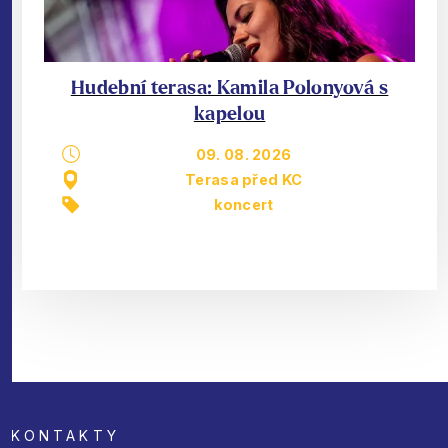
Hudební terasa: Kamila Polonyová s
kapelou
09. 08. 2026
Terasa před KC
koncert
KONTAKTY