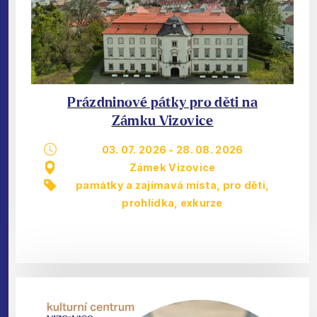
Prázdninové pátky pro děti na
Zámku Vizovice
03. 07. 2026
-
28. 08. 2026
Zámek Vizovice
památky a zajímavá místa
,
pro děti
,
prohlídka, exkurze