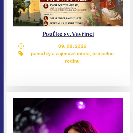
Pouť ke sv. Vavřinci
09. 08. 2026
památky a zajímavá místa
,
pro celou
rodinu