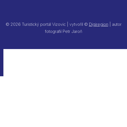
© 2026 Turistický portál Vizovic | vytvořil ©
Digiregion
| autor
fotografií Petr Jaroň