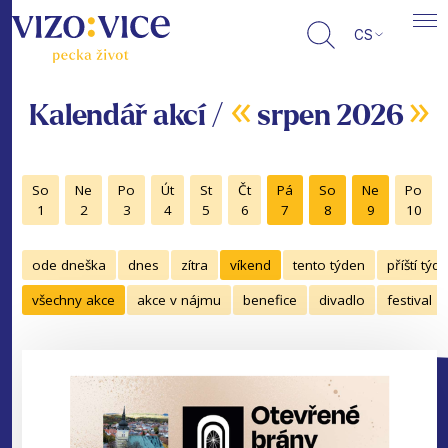
CS
«
»
Kalendář akcí /
srpen 2026
So
Ne
Po
Út
St
Čt
Pá
So
Ne
Po
1
2
3
4
5
6
7
8
9
10
ode dneška
dnes
zítra
víkend
tento týden
příští týd
všechny akce
akce v nájmu
benefice
divadlo
festival