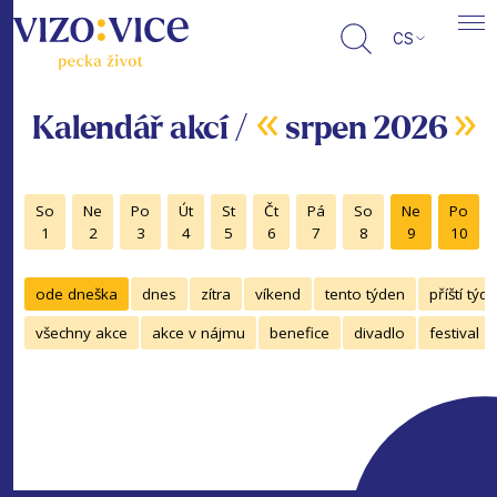
CS
«
»
Kalendář akcí /
srpen 2026
So
Ne
Po
Út
St
Čt
Pá
So
Ne
Po
1
2
3
4
5
6
7
8
9
10
ode dneška
dnes
zítra
víkend
tento týden
příští týd
všechny akce
akce v nájmu
benefice
divadlo
festival