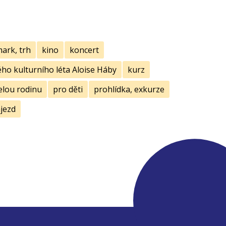
mark, trh
kino
koncert
ho kulturního léta Aloise Háby
kurz
elou rodinu
pro děti
prohlídka, exkurze
jezd