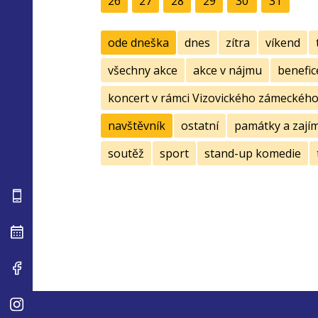
26
27
28
29
30
31
ode dneška
dnes
zítra
víkend
všechny akce
akce v nájmu
benefic
koncert v rámci Vizovického zámeckého 
navštěvník
ostatní
památky a zají
soutěž
sport
stand-up komedie