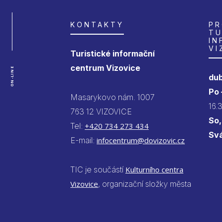
KONTAKTY
PR
TU
IN
VI
Turistické informační
centrum Vizovice
ON-LINE
dub
Po
Masarykovo nám. 1007
16.
763 12 VIZOVICE
So,
Tel:
+420 734 273 434
Sv
E-mail:
infocentrum@dovizovic.cz
TIC je součástí
Kulturního centra
Vizovice
, organizační složky města