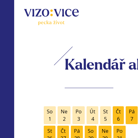
Kalendář a
So
Ne
Po
Út
St
Čt
Pá
1
2
3
4
5
6
7
St
Čt
Pá
So
Ne
Po