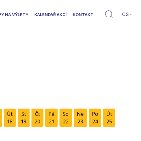
CS
PY NA VÝLETY
KALENDÁŘ AKCÍ
KONTAKT
Út
St
Čt
Pá
So
Ne
Po
Út
18
19
20
21
22
23
24
25