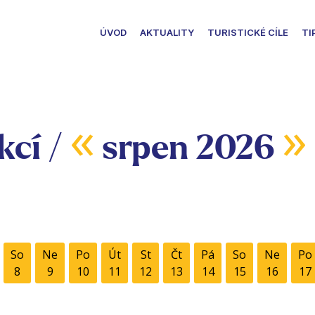
ÚVOD
AKTUALITY
TURISTICKÉ CÍLE
TI
«
»
kcí /
srpen 2026
So
Ne
Po
Út
St
Čt
Pá
So
Ne
Po
8
9
10
11
12
13
14
15
16
17