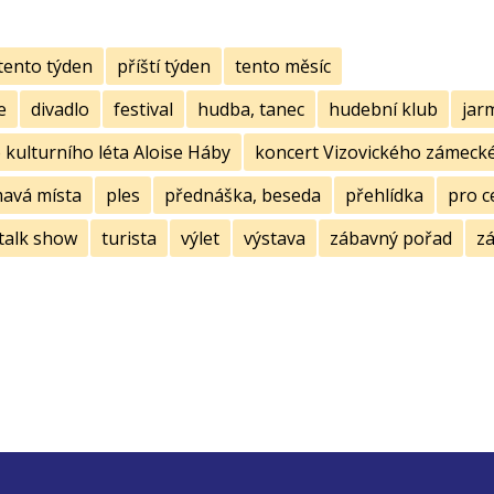
tento týden
příští týden
tento měsíc
e
divadlo
festival
hudba, tanec
hudební klub
jar
kulturního léta Aloise Háby
koncert Vizovického zámecké
mavá místa
ples
přednáška, beseda
přehlídka
pro c
talk show
turista
výlet
výstava
zábavný pořad
zá