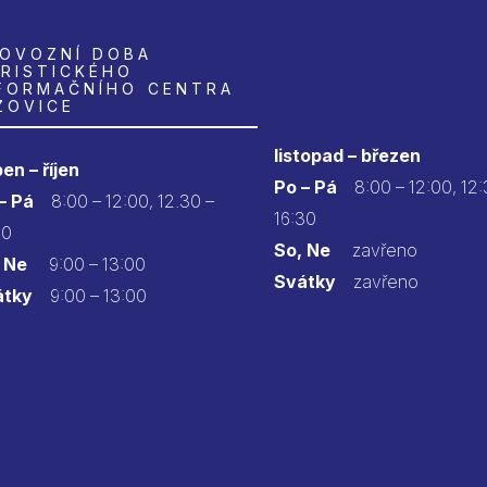
OVOZNÍ DOBA
RISTICKÉHO
FORMAČNÍHO CENTRA
ZOVICE
listopad – březen
en – říjen
Po – Pá
8:00 – 12:00, 12:
 – Pá
8:00 – 12:00, 12.30 –
16:30
30
So, Ne
zavřeno
 Ne
9:00 – 13:00
Svátky
zavřeno
átky
9:00 – 13:00