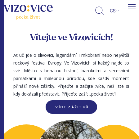
CS
Vítejte ve Vizovicích!
Ať už jde o slivovici, legendární Trnkobraní nebo největší
rockový festival Evropy. Ve Vizovicích si každý najde to
své. Město s bohatou historií, barokními a secesními
památkami a malebnou přírodou, kde každý moment
přináší nové zážitky. Přijeďte a zažijte :více, než jste si
kdy dokázali představit. Přijeďte zažít „pecka život“!
:VÍCE ZÁŽITKŮ