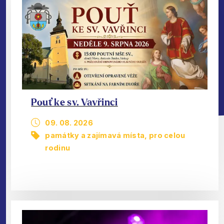
Pouť ke sv. Vavřinci
09. 08. 2026
památky a zajímavá místa
,
pro celou
rodinu