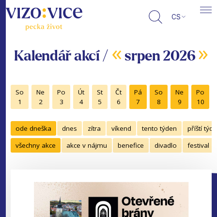
CS
«
»
Kalendář akcí /
srpen 2026
So
Ne
Po
Út
St
Čt
Pá
So
Ne
Po
1
2
3
4
5
6
7
8
9
10
ode dneška
dnes
zítra
víkend
tento týden
příští týd
všechny akce
akce v nájmu
benefice
divadlo
festival