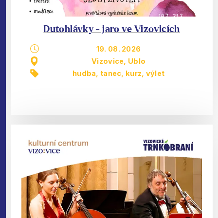
Dutohlávky - jaro ve Vizovicích
19. 08. 2026
Vizovice, Ublo
hudba, tanec
,
kurz
,
výlet