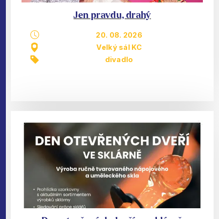
Jen pravdu, drahý
20. 08. 2026
Velký sál KC
divadlo