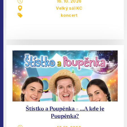
16. 10. 2026
Velký sál KC
koncert
Štístko a Poupěnka - …A kde je
Poupěnka?