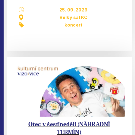
25. 09. 2026
Velký sál KC
koncert
Otec v šestinedělí (NÁHRADNÍ
TERMÍN)