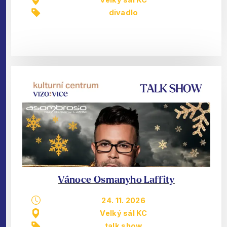
divadlo
Vánoce Osmanyho Laffity
24. 11. 2026
Velký sál KC
talk show