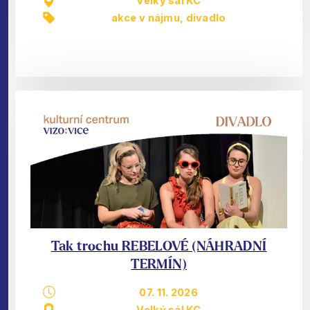
Velký sál KC
akce v nájmu
,
divadlo
Tak trochu REBELOVÉ (NÁHRADNÍ
TERMÍN)
07. 11. 2026
Velký sál KC