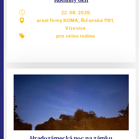
Rodinný den
22. 08. 2026
areál firmy KOMA, Říčanská 1191,
Vizovice
pro celou rodinu
Hradozámecká noc na zámku