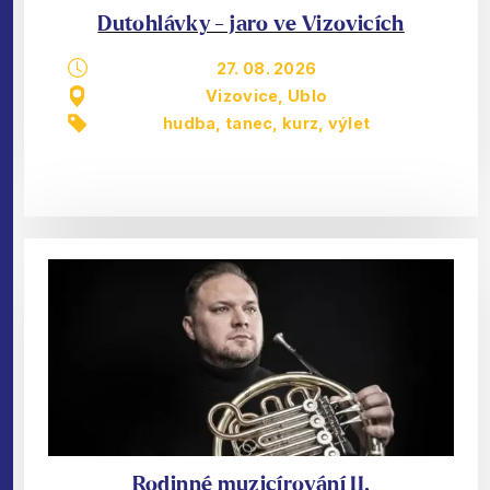
Dutohlávky - jaro ve Vizovicích
27. 08. 2026
Vizovice, Ublo
hudba, tanec
,
kurz
,
výlet
Rodinné muzicírování II.