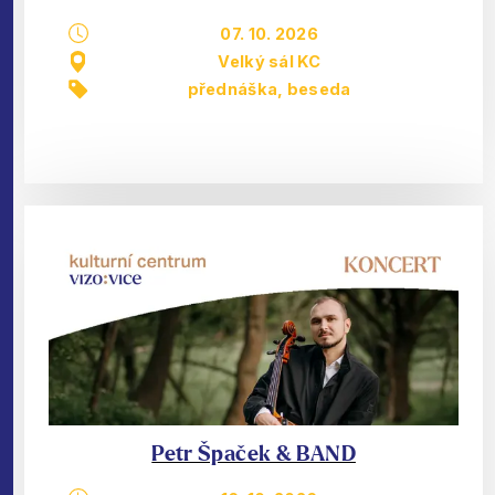
07. 10. 2026
Velký sál KC
přednáška, beseda
Petr Špaček & BAND