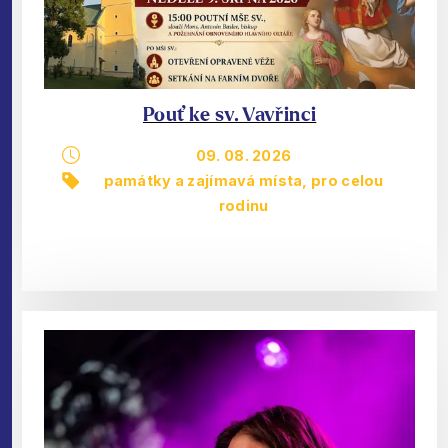
Pouť ke sv. Vavřinci
09. 08. 2026
památky a zajímavá místa
,
pro celou
rodinu