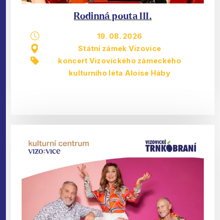
Rodinná pouta III.
19. 08. 2026
Státní zámek Vizovice
koncert Vizovického zámeckého
kulturního léta Aloise Háby