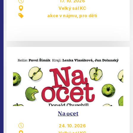
17. 10. 2026
Velký sál KC
akce v nájmu
,
pro děti
Na ocet
24. 10. 2026