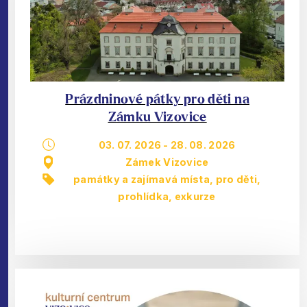
Prázdninové pátky pro děti na
Zámku Vizovice
03. 07. 2026
-
28. 08. 2026
Zámek Vizovice
památky a zajímavá místa
,
pro děti
,
prohlídka, exkurze