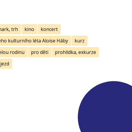
mark, trh
kino
koncert
ho kulturního léta Aloise Háby
kurz
elou rodinu
pro děti
prohlídka, exkurze
jezd