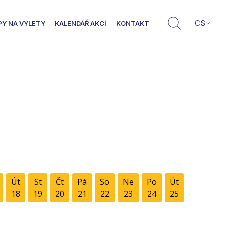
CS
PY NA VÝLETY
KALENDÁŘ AKCÍ
KONTAKT
Út
St
Čt
Pá
So
Ne
Po
Út
18
19
20
21
22
23
24
25