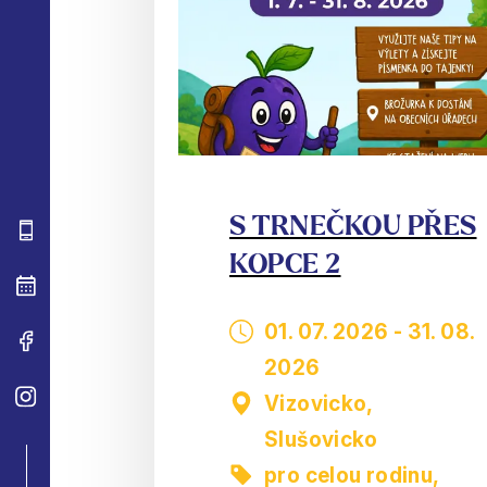
S TRNEČKOU PŘES
KOPCE 2
01. 07. 2026
-
31. 08.
2026
Vizovicko,
Slušovicko
pro celou rodinu
,