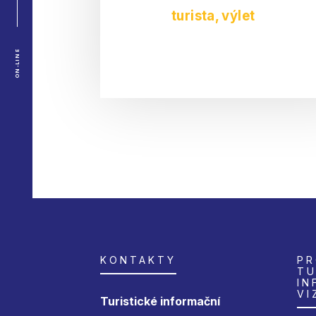
turista
,
výlet
ON-LINE
KONTAKTY
PR
TU
IN
VI
Turistické informační