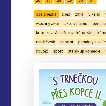
26
27
28
29
30
31
ode dneška
dnes
zítra
víkend
všechny akce
akce v nájmu
benefic
koncert v rámci Vizovického zámeckého 
navštěvník
ostatní
památky a zají
soutěž
sport
stand-up komedie