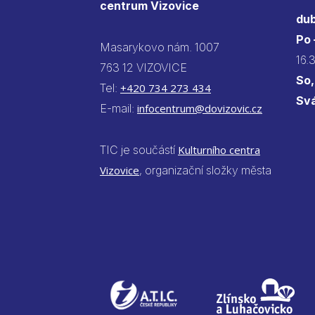
centrum Vizovice
dub
Po
Masarykovo nám. 1007
16.
763 12 VIZOVICE
So,
Tel:
+420 734 273 434
Sv
E-mail:
infocentrum@dovizovic.cz
TIC je součástí
Kulturního centra
Vizovice
, organizační složky města