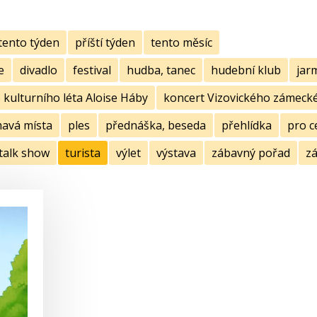
tento týden
příští týden
tento měsíc
e
divadlo
festival
hudba, tanec
hudební klub
jar
kulturního léta Aloise Háby
koncert Vizovického zámecké
mavá místa
ples
přednáška, beseda
přehlídka
pro c
talk show
turista
výlet
výstava
zábavný pořad
zá