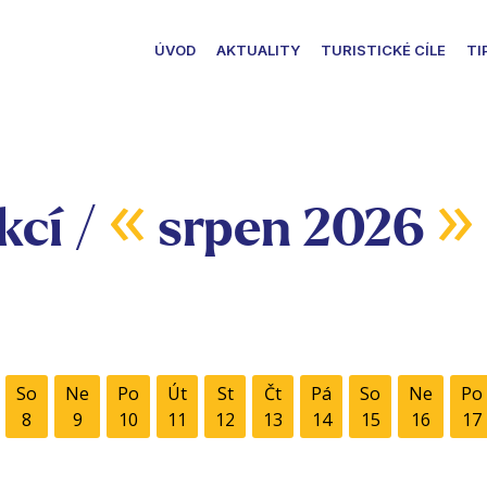
ÚVOD
AKTUALITY
TURISTICKÉ CÍLE
TI
«
»
kcí /
srpen 2026
So
Ne
Po
Út
St
Čt
Pá
So
Ne
Po
8
9
10
11
12
13
14
15
16
17