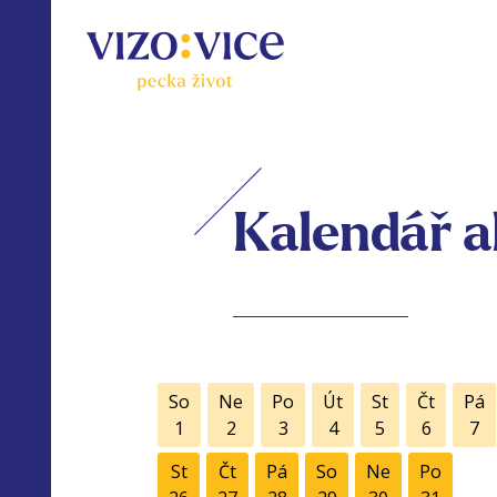
Kalendář a
So
Ne
Po
Út
St
Čt
Pá
1
2
3
4
5
6
7
St
Čt
Pá
So
Ne
Po