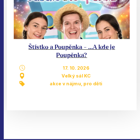
Štístko a Poupěnka - …A kde je
Poupěnka?
17. 10. 2026
Velký sál KC
akce v nájmu
,
pro děti