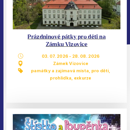
Prázdninové pátky pro děti na
Zámku Vizovice
03. 07. 2026
-
28. 08. 2026
Zámek Vizovice
památky a zajímavá místa
,
pro děti
,
prohlídka, exkurze