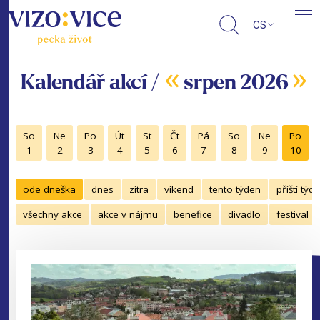
CS
«
»
Kalendář akcí /
srpen 2026
So
Ne
Po
Út
St
Čt
Pá
So
Ne
Po
1
2
3
4
5
6
7
8
9
10
ode dneška
dnes
zítra
víkend
tento týden
příští týd
všechny akce
akce v nájmu
benefice
divadlo
festival