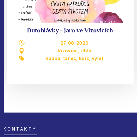
Dutohlávky - jaro ve Vizovicích
27. 08. 2026
Vizovice, Ublo
hudba, tanec
,
kurz
,
výlet
KONTAKTY