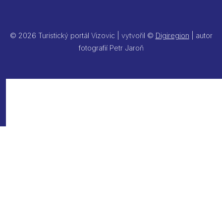
© 2026 Turistický portál Vizovic | vytvořil ©
Digiregion
| autor
fotografií Petr Jaroň