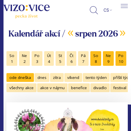
CS
«
»
Kalendář akcí /
srpen 2026
So
Ne
Po
Út
St
Čt
Pá
So
Ne
Po
1
2
3
4
5
6
7
8
9
10
ode dneška
dnes
zítra
víkend
tento týden
příští týd
všechny akce
akce v nájmu
benefice
divadlo
festival