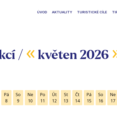
ÚVOD
AKTUALITY
TURISTICKÉ CÍLE
TI
«
kcí /
květen 2026
Pá
So
Ne
Po
Út
St
Čt
Pá
So
Ne
8
9
10
11
12
13
14
15
16
17