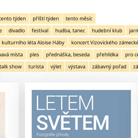
tento týden
příští týden
tento měsíc
e
divadlo
festival
hudba, tanec
hudební klub
jar
kulturního léta Aloise Háby
koncert Vizovického zámecké
mavá místa
ples
přednáška, beseda
přehlídka
pro c
talk show
turista
výlet
výstava
zábavný pořad
zá