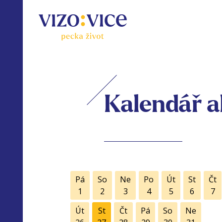
Kalendář a
Pá
So
Ne
Po
Út
St
Čt
1
2
3
4
5
6
7
Út
St
Čt
Pá
So
Ne