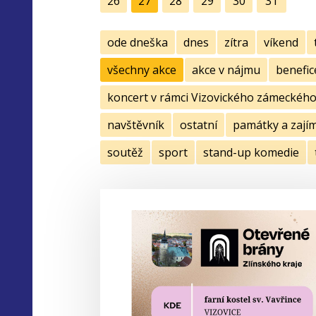
26
27
28
29
30
31
ode dneška
dnes
zítra
víkend
všechny akce
akce v nájmu
benefic
koncert v rámci Vizovického zámeckého 
navštěvník
ostatní
památky a zají
soutěž
sport
stand-up komedie