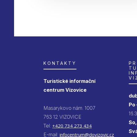
KONTAKTY
PR
TU
IN
VI
Turistické informační
centrum Vizovice
dub
Po
Masarykovo nám. 1007
16.
763 12 VIZOVICE
So,
Tel:
+420 734 273 434
Sv
E-mail:
infocentrum@dovizovic.cz