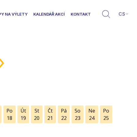
CS
PY NA VÝLETY
KALENDÁŘ AKCÍ
KONTAKT
»
Po
Út
St
Čt
Pá
So
Ne
Po
18
19
20
21
22
23
24
25