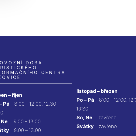
OVOZNÍ DOBA
RISTICKÉHO
FORMAČNÍHO CENTRA
ZOVICE
listopad – březen
en – říjen
Po – Pá
8:00 – 12:00, 12:
 – Pá
8:00 – 12:00, 12.30 –
16:30
30
So, Ne
zavřeno
 Ne
9:00 – 13:00
Svátky
zavřeno
átky
9:00 – 13:00