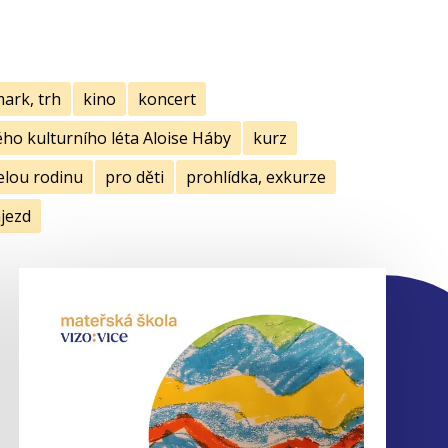
mark, trh
kino
koncert
ho kulturního léta Aloise Háby
kurz
elou rodinu
pro děti
prohlídka, exkurze
jezd