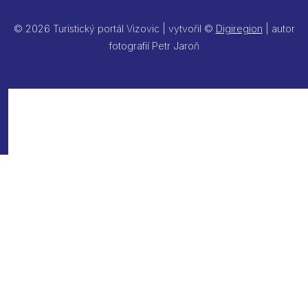
© 2026 Turistický portál Vizovic | vytvořil ©
Digiregion
| autor
fotografií Petr Jaroň