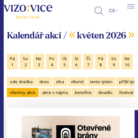
CS
«
»
Kalendář akcí /
květen 2026
Pá
So
Ne
Po
Út
St
Čt
Pá
So
Ne
1
2
3
4
5
6
7
8
9
10
ode dneška
dnes
zítra
víkend
tento týden
příští týd
všechny akce
akce v nájmu
benefice
divadlo
festival