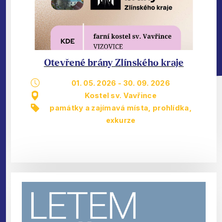
Otevřené brány Zlínského kraje
01. 05. 2026
-
30. 09. 2026
Kostel sv. Vavřince
památky a zajímavá místa
,
prohlídka,
exkurze