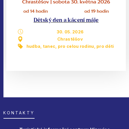
Dětský den a kácení máje
30. 05. 2026
Chrastěšov
hudba, tanec
,
pro celou rodinu
,
pro děti
KONTAKTY