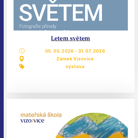
Letem světem
05. 05. 2026
-
31. 07. 2026
Zámek Vizovice
výstava