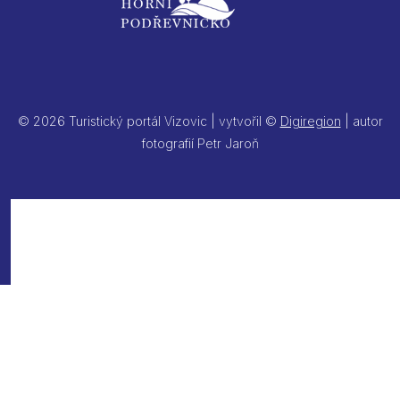
© 2026 Turistický portál Vizovic | vytvořil ©
Digiregion
| autor
fotografií Petr Jaroň