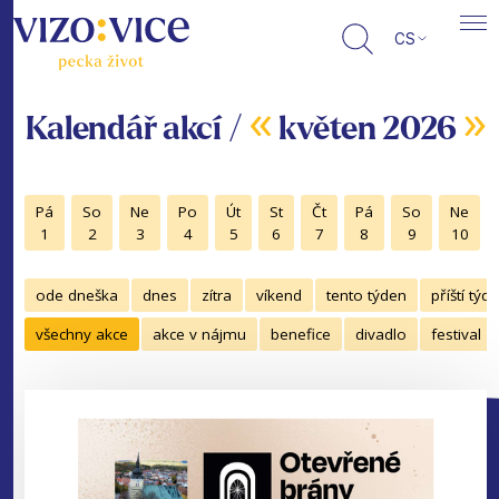
CS
«
»
Kalendář akcí /
květen 2026
Pá
So
Ne
Po
Út
St
Čt
Pá
So
Ne
1
2
3
4
5
6
7
8
9
10
ode dneška
dnes
zítra
víkend
tento týden
příští týd
všechny akce
akce v nájmu
benefice
divadlo
festival