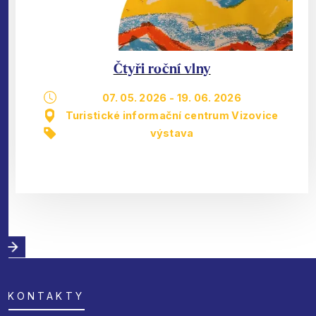
Čtyři roční vlny
07. 05. 2026
-
19. 06. 2026
Turistické informační centrum Vizovice
výstava
KONTAKTY