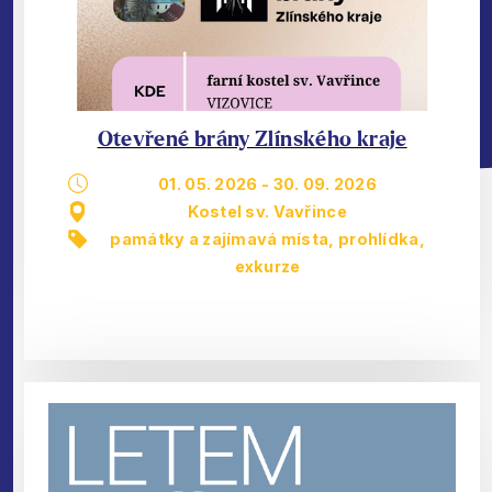
Otevřené brány Zlínského kraje
01. 05. 2026
-
30. 09. 2026
Kostel sv. Vavřince
památky a zajímavá místa
,
prohlídka,
exkurze