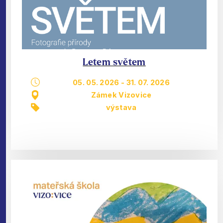
Letem světem
05. 05. 2026
-
31. 07. 2026
Zámek Vizovice
výstava