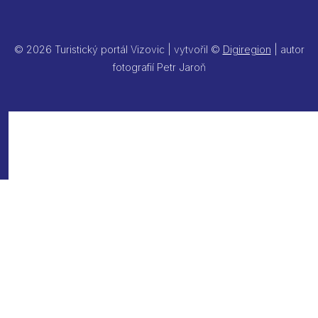
© 2026 Turistický portál Vizovic | vytvořil ©
Digiregion
| autor
fotografií Petr Jaroň