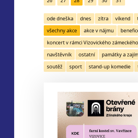
26
27
28
29
30
31
ode dneška
dnes
zítra
víkend
všechny akce
akce v nájmu
benefic
koncert v rámci Vizovického zámeckého 
navštěvník
ostatní
památky a zají
soutěž
sport
stand-up komedie