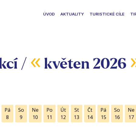
ÚVOD
AKTUALITY
TURISTICKÉ CÍLE
TI
«
kcí /
květen 2026
Pá
So
Ne
Po
Út
St
Čt
Pá
So
Ne
8
9
10
11
12
13
14
15
16
17