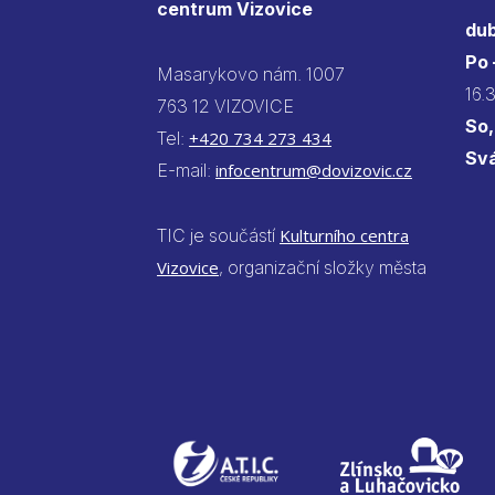
centrum Vizovice
dub
Po
Masarykovo nám. 1007
16.
763 12 VIZOVICE
So,
Tel:
+420 734 273 434
Sv
E-mail:
infocentrum@dovizovic.cz
TIC je součástí
Kulturního centra
Vizovice
, organizační složky města