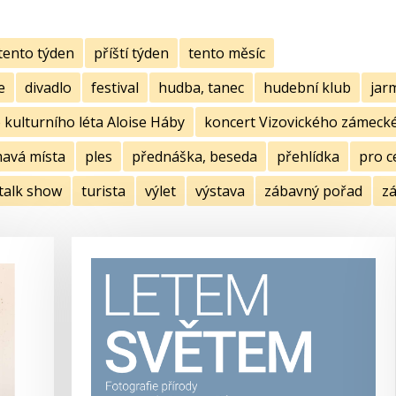
tento týden
příští týden
tento měsíc
e
divadlo
festival
hudba, tanec
hudební klub
jar
kulturního léta Aloise Háby
koncert Vizovického zámecké
mavá místa
ples
přednáška, beseda
přehlídka
pro c
talk show
turista
výlet
výstava
zábavný pořad
zá