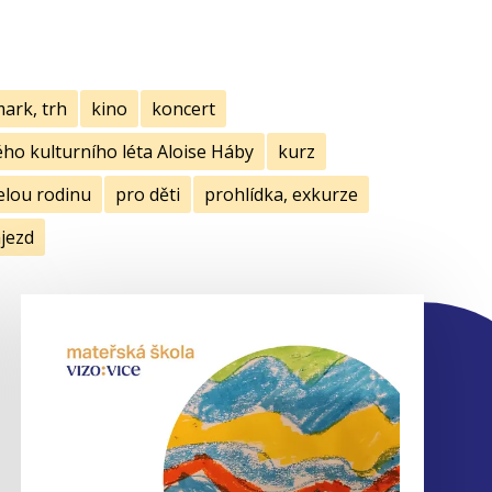
mark, trh
kino
koncert
ho kulturního léta Aloise Háby
kurz
elou rodinu
pro děti
prohlídka, exkurze
jezd