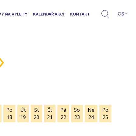
CS
PY NA VÝLETY
KALENDÁŘ AKCÍ
KONTAKT
»
Po
Út
St
Čt
Pá
So
Ne
Po
18
19
20
21
22
23
24
25