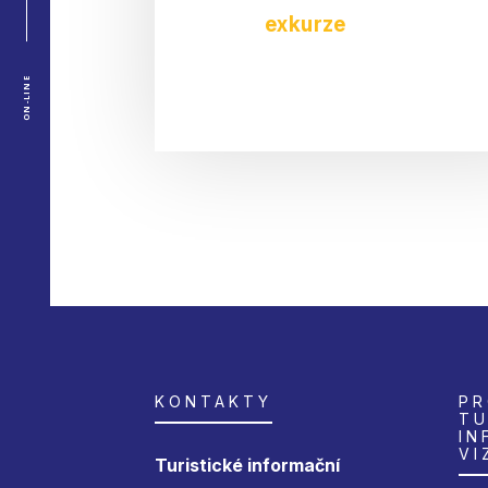
exkurze
ON-LINE
KONTAKTY
PR
TU
IN
VI
Turistické informační