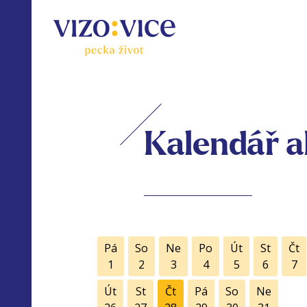
Kalendář a
Pá
So
Ne
Po
Út
St
Čt
1
2
3
4
5
6
7
Út
St
Čt
Pá
So
Ne