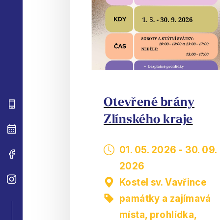
Otevřené brány
Zlínského kraje
01. 05. 2026
-
30. 09.
2026
Kostel sv. Vavřince
památky a zajímavá
místa
,
prohlídka,