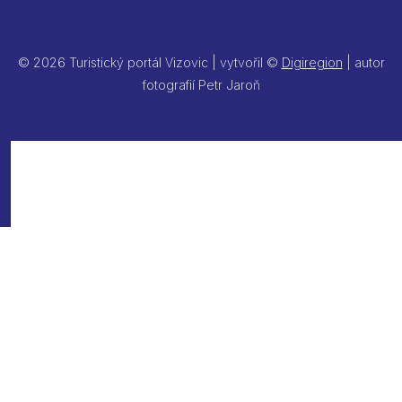
© 2026 Turistický portál Vizovic | vytvořil ©
Digiregion
| autor
fotografií Petr Jaroň