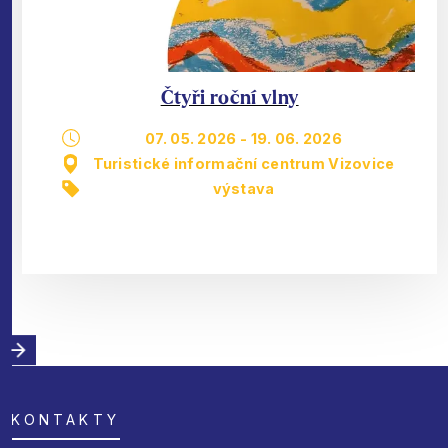
Čtyři roční vlny
07. 05. 2026
-
19. 06. 2026
Turistické informační centrum Vizovice
výstava
KONTAKTY