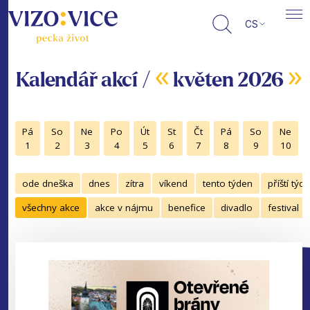
CS
«
»
Kalendář akcí /
květen 2026
Pá
So
Ne
Po
Út
St
Čt
Pá
So
Ne
1
2
3
4
5
6
7
8
9
10
ode dneška
dnes
zítra
víkend
tento týden
příští týd
všechny akce
akce v nájmu
benefice
divadlo
festival