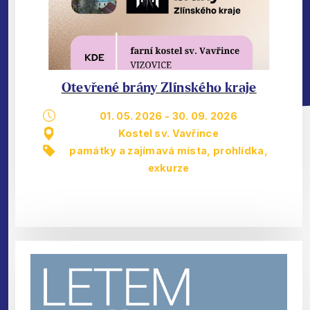
Otevřené brány Zlínského kraje
01. 05. 2026
-
30. 09. 2026
Kostel sv. Vavřince
památky a zajímavá místa
,
prohlídka,
exkurze