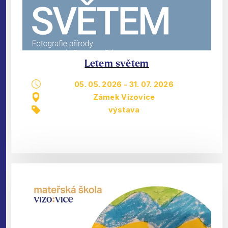
Letem světem
05. 05. 2026
-
31. 07. 2026
Zámek Vizovice
výstava