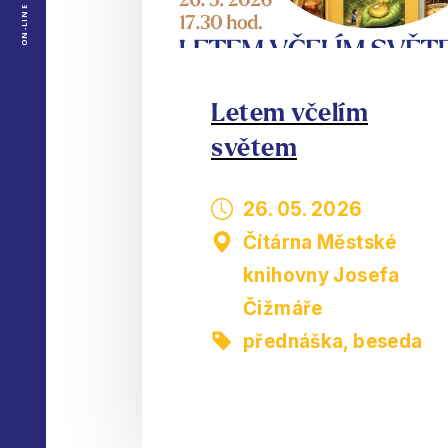
ON-LINE
Letem včelím
světem
26. 05. 2026
Čítárna Městské
knihovny Josefa
Čižmáře
přednáška, beseda