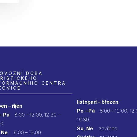
OVOZNÍ DOBA
RISTICKÉHO
FORMAČNÍHO CENTRA
ZOVICE
listopad – březen
en – říjen
Po – Pá
8:00 – 12:00, 12:
 – Pá
8:00 – 12:00, 12.30 –
16:30
30
So, Ne
zavřeno
 Ne
9:00 – 13:00