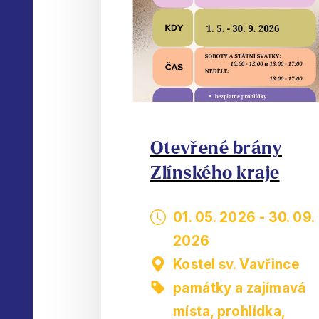
Otevřené brány
Zlínského kraje
01. 05. 2026
-
30. 09.
2026
Kostel sv. Vavřince
památky a zajímavá
místa
,
prohlídka,