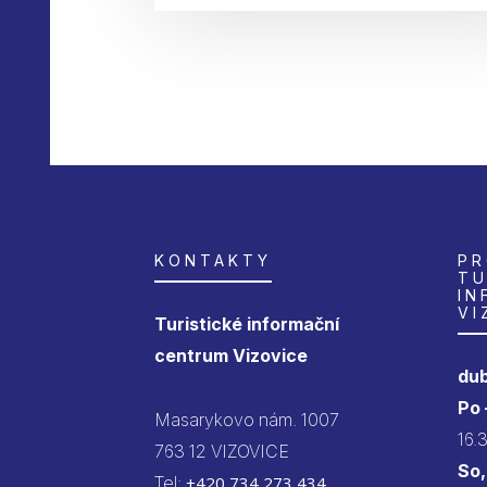
KONTAKTY
PR
TU
IN
VI
Turistické informační
centrum Vizovice
dub
Po
Masarykovo nám. 1007
16.
763 12 VIZOVICE
So,
Tel:
+420 734 273 434