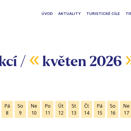
ÚVOD
AKTUALITY
TURISTICKÉ CÍLE
TI
«
kcí /
květen 2026
Pá
So
Ne
Po
Út
St
Čt
Pá
So
Ne
8
9
10
11
12
13
14
15
16
17