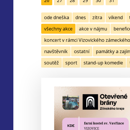
26
27
28
29
30
31
ode dneška
dnes
zítra
víkend
všechny akce
akce v nájmu
benefic
koncert v rámci Vizovického zámeckého 
navštěvník
ostatní
památky a zají
soutěž
sport
stand-up komedie