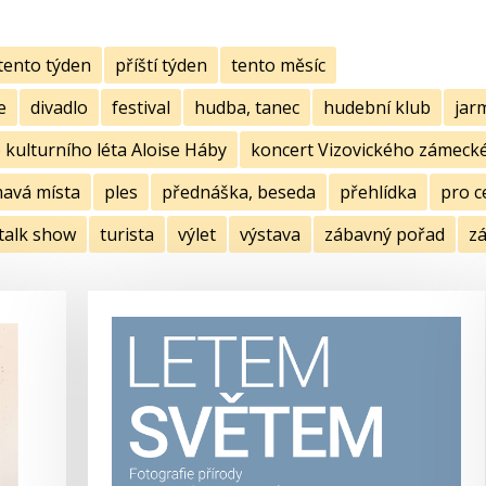
tento týden
příští týden
tento měsíc
e
divadlo
festival
hudba, tanec
hudební klub
jar
kulturního léta Aloise Háby
koncert Vizovického zámecké
mavá místa
ples
přednáška, beseda
přehlídka
pro c
talk show
turista
výlet
výstava
zábavný pořad
zá