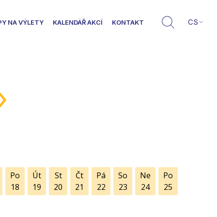
CS
PY NA VÝLETY
KALENDÁŘ AKCÍ
KONTAKT
»
Po
Út
St
Čt
Pá
So
Ne
Po
18
19
20
21
22
23
24
25