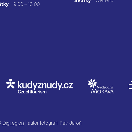
Svátky
zavřeno
átky
9:00 – 13:00
 ©
Digiregion
| autor fotografií Petr Jaroň