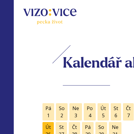
Kalendář a
Pá
So
Ne
Po
Út
St
Čt
1
2
3
4
5
6
7
Út
St
Čt
Pá
So
Ne