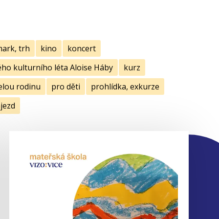
mark, trh
kino
koncert
ho kulturního léta Aloise Háby
kurz
elou rodinu
pro děti
prohlídka, exkurze
jezd