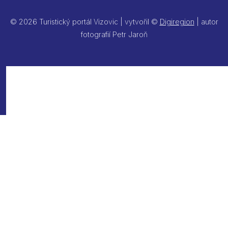
© 2026 Turistický portál Vizovic | vytvořil ©
Digiregion
| autor
fotografií Petr Jaroň