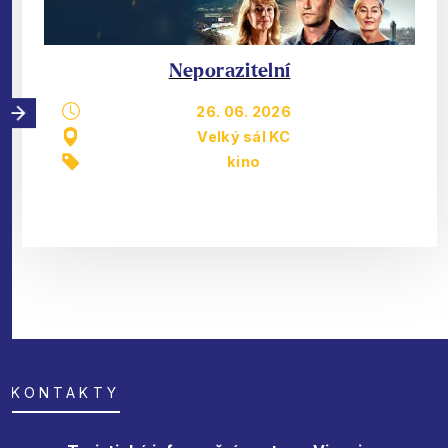
Neporazitelní
26. 06. 2026
Velký sál KC
kino
KONTAKTY