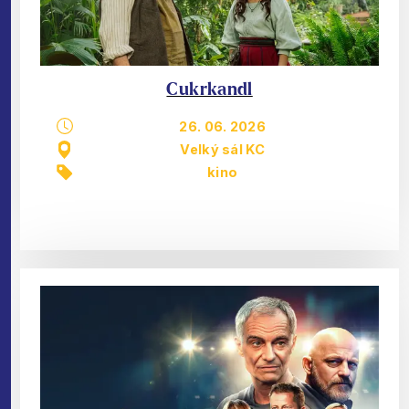
Cukrkandl
26. 06. 2026
Velký sál KC
kino