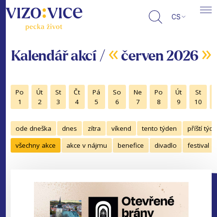
CS
«
»
Kalendář akcí /
červen 2026
Po
Út
St
Čt
Pá
So
Ne
Po
Út
St
1
2
3
4
5
6
7
8
9
10
ode dneška
dnes
zítra
víkend
tento týden
příští týd
všechny akce
akce v nájmu
benefice
divadlo
festival