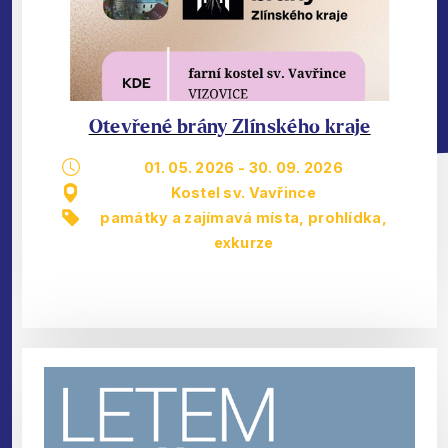
Otevřené brány Zlínského kraje
01. 05. 2026
-
30. 09. 2026
Kostel sv. Vavřince
památky a zajímavá místa
,
prohlídka,
exkurze