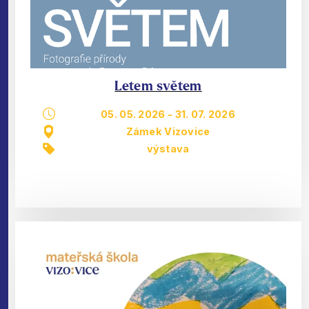
Letem světem
05. 05. 2026
-
31. 07. 2026
Zámek Vizovice
výstava