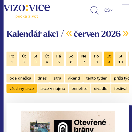
CS
«
»
Kalendář akcí /
červen 2026
Po
Út
St
Čt
Pá
So
Ne
Po
Út
St
1
2
3
4
5
6
7
8
9
10
ode dneška
dnes
zítra
víkend
tento týden
příští týd
všechny akce
akce v nájmu
benefice
divadlo
festival