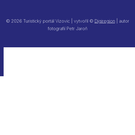
© 2026 Turistický portál Vizovic | vytvořil ©
Digiregion
| autor
fotografií Petr Jaroň