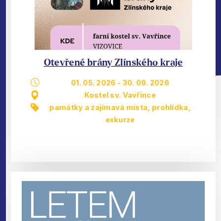
Otevřené brány Zlínského kraje
01. 05. 2026
-
30. 09. 2026
Kostel sv. Vavřince
památky a zajímavá místa
,
prohlídka,
exkurze