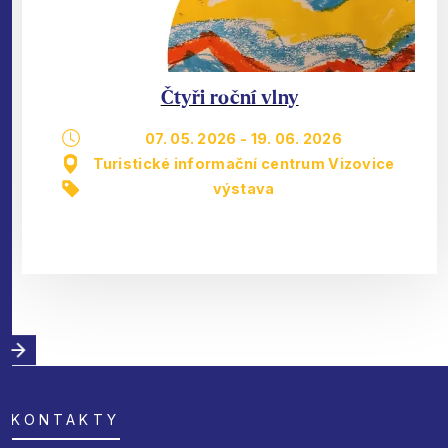
Čtyři roční vlny
07. 05. 2026
-
19. 06. 2026
Turistické informační centrum Vizovice
výstava
KONTAKTY