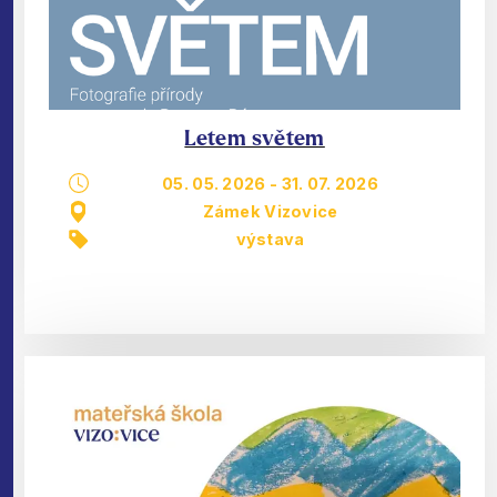
Letem světem
05. 05. 2026
-
31. 07. 2026
Zámek Vizovice
výstava