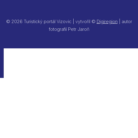
© 2026 Turistický portál Vizovic | vytvořil ©
Digiregion
| autor
fotografií Petr Jaroň