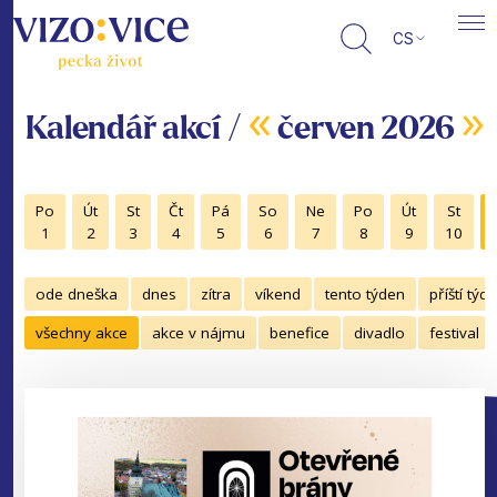
CS
«
»
Kalendář akcí /
červen 2026
Po
Út
St
Čt
Pá
So
Ne
Po
Út
St
1
2
3
4
5
6
7
8
9
10
ode dneška
dnes
zítra
víkend
tento týden
příští týd
všechny akce
akce v nájmu
benefice
divadlo
festival