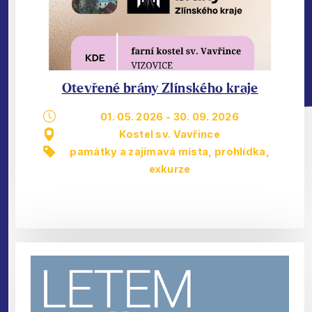
Otevřené brány Zlínského kraje
01. 05. 2026
-
30. 09. 2026
Kostel sv. Vavřince
památky a zajímavá místa
,
prohlídka,
exkurze