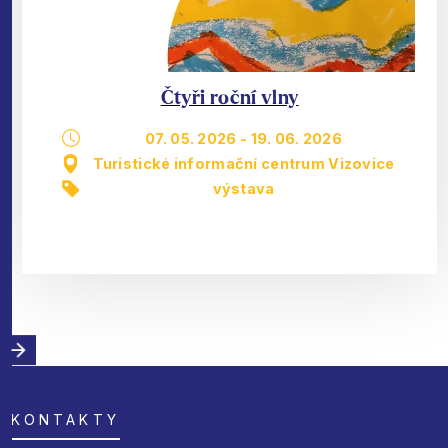
Čtyři roční vlny
07. 05. 2026
-
19. 06. 2026
Turistické informační centrum Vizovice
výstava
KONTAKTY