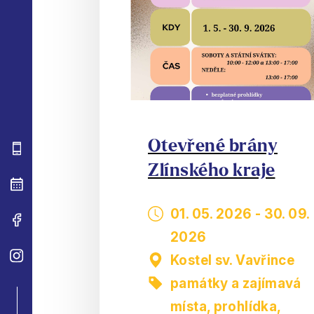
Otevřené brány
Zlínského kraje
01. 05. 2026
-
30. 09.
2026
Kostel sv. Vavřince
památky a zajímavá
místa
,
prohlídka,