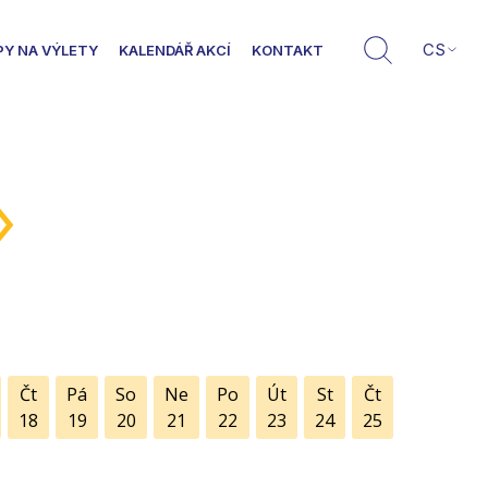
CS
PY NA VÝLETY
KALENDÁŘ AKCÍ
KONTAKT
»
Čt
Pá
So
Ne
Po
Út
St
Čt
18
19
20
21
22
23
24
25