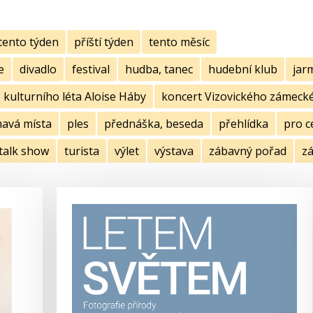
tento týden
příští týden
tento měsíc
e
divadlo
festival
hudba, tanec
hudební klub
jar
kulturního léta Aloise Háby
koncert Vizovického zámecké
mavá místa
ples
přednáška, beseda
přehlídka
pro c
talk show
turista
výlet
výstava
zábavný pořad
zá