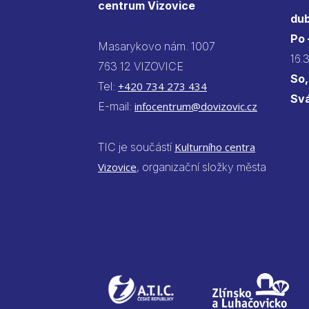
centrum Vizovice
dub
Po
Masarykovo nám. 1007
16.
763 12 VIZOVICE
So,
Tel:
+420 734 273 434
Sv
E-mail:
infocentrum@dovizovic.cz
TIC je součástí
Kulturního centra
Vizovice
, organizační složky města