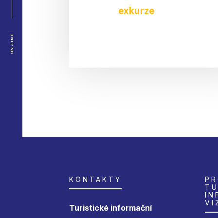
exkurze
ON-LINE
KONTAKTY
PR
TU
IN
VI
Turistické informační