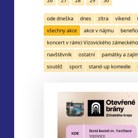
26
27
28
29
30
ode dneška
dnes
zítra
víkend
všechny akce
akce v nájmu
benefic
koncert v rámci Vizovického zámeckého 
navštěvník
ostatní
památky a zají
soutěž
sport
stand-up komedie