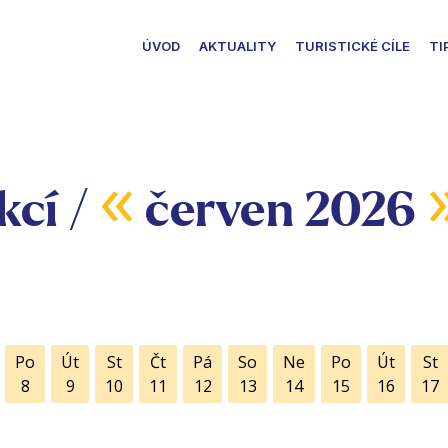
ÚVOD
AKTUALITY
TURISTICKÉ CÍLE
TI
«
kcí /
červen 2026
Po
Út
St
Čt
Pá
So
Ne
Po
Út
St
8
9
10
11
12
13
14
15
16
17