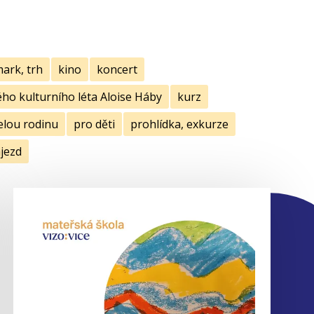
mark, trh
kino
koncert
ho kulturního léta Aloise Háby
kurz
elou rodinu
pro děti
prohlídka, exkurze
jezd