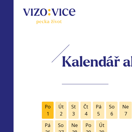
Kalendář a
Po
Út
St
Čt
Pá
So
Ne
1
2
3
4
5
6
7
Pá
So
Ne
Po
Út