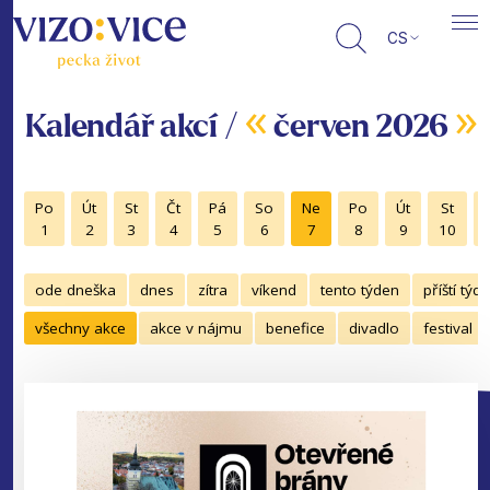
CS
«
»
Kalendář akcí /
červen 2026
Po
Út
St
Čt
Pá
So
Ne
Po
Út
St
1
2
3
4
5
6
7
8
9
10
ode dneška
dnes
zítra
víkend
tento týden
příští týd
všechny akce
akce v nájmu
benefice
divadlo
festival