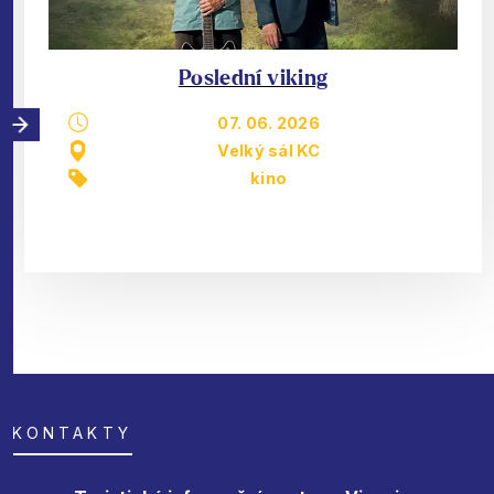
Poslední viking
07. 06. 2026
Velký sál KC
kino
KONTAKTY