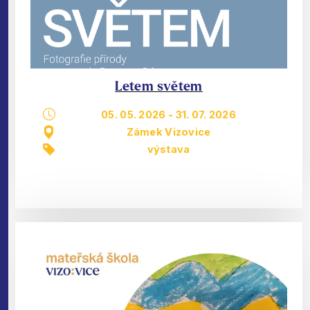
Letem světem
05. 05. 2026
-
31. 07. 2026
Zámek Vizovice
výstava