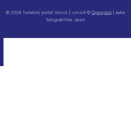
© 2026 Turistický portál Vizovic | vytvořil ©
Digiregion
| autor
fotografií Petr Jaroň