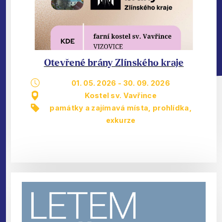
Otevřené brány Zlínského kraje
01. 05. 2026
-
30. 09. 2026
Kostel sv. Vavřince
památky a zajímavá místa
,
prohlídka,
exkurze