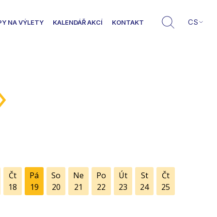
CS
PY NA VÝLETY
KALENDÁŘ AKCÍ
KONTAKT
»
Čt
Pá
So
Ne
Po
Út
St
Čt
18
19
20
21
22
23
24
25