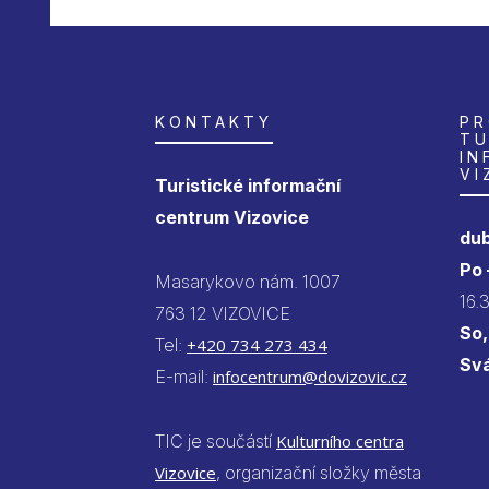
KONTAKTY
PR
TU
IN
VI
Turistické informační
centrum Vizovice
dub
Po
Masarykovo nám. 1007
16.
763 12 VIZOVICE
So,
Tel:
+420 734 273 434
Sv
E-mail:
infocentrum@dovizovic.cz
TIC je součástí
Kulturního centra
Vizovice
, organizační složky města