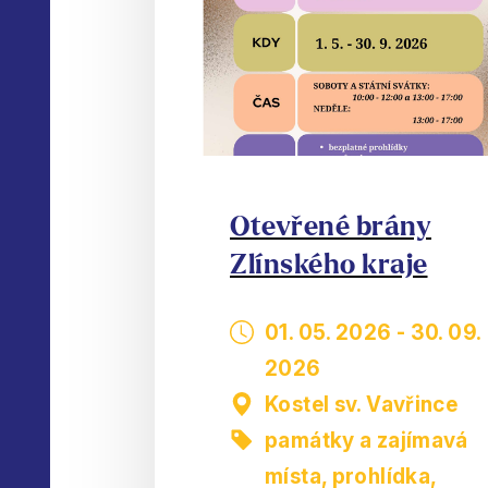
Otevřené brány
Zlínského kraje
01. 05. 2026
-
30. 09.
2026
Kostel sv. Vavřince
památky a zajímavá
místa
,
prohlídka,