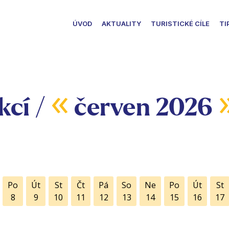
ÚVOD
AKTUALITY
TURISTICKÉ CÍLE
TI
«
kcí /
červen 2026
Po
Út
St
Čt
Pá
So
Ne
Po
Út
St
8
9
10
11
12
13
14
15
16
17