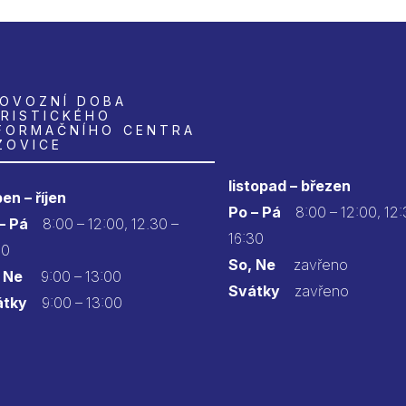
OVOZNÍ DOBA
RISTICKÉHO
FORMAČNÍHO CENTRA
ZOVICE
listopad – březen
en – říjen
Po – Pá
8:00 – 12:00, 12:
 – Pá
8:00 – 12:00, 12.30 –
16:30
30
So, Ne
zavřeno
 Ne
9:00 – 13:00
Svátky
zavřeno
átky
9:00 – 13:00