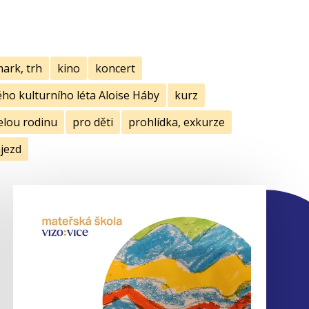
mark, trh
kino
koncert
ho kulturního léta Aloise Háby
kurz
elou rodinu
pro děti
prohlídka, exkurze
jezd