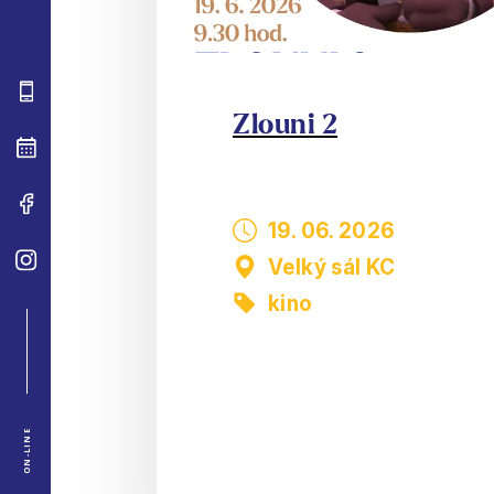
Zlouni 2
19. 06. 2026
Velký sál KC
kino
ON-LINE