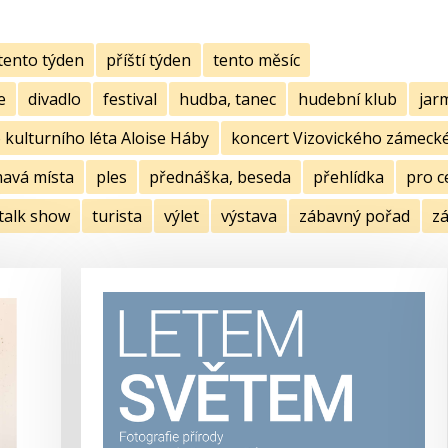
tento týden
příští týden
tento měsíc
e
divadlo
festival
hudba, tanec
hudební klub
jar
kulturního léta Aloise Háby
koncert Vizovického zámecké
mavá místa
ples
přednáška, beseda
přehlídka
pro c
talk show
turista
výlet
výstava
zábavný pořad
zá