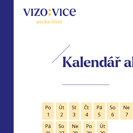
Kalendář a
Po
Út
St
Čt
Pá
So
Ne
1
2
3
4
5
6
7
Pá
So
Ne
Po
Út