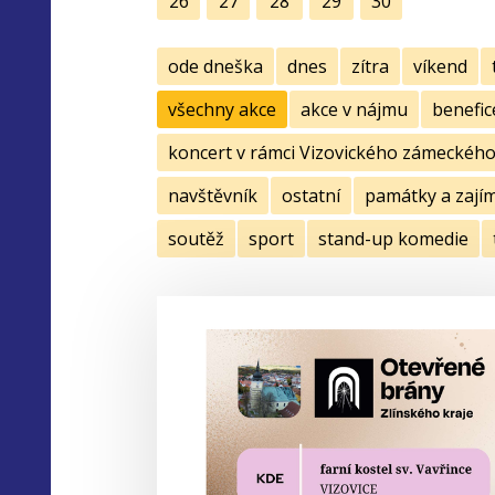
26
27
28
29
30
ode dneška
dnes
zítra
víkend
všechny akce
akce v nájmu
benefic
koncert v rámci Vizovického zámeckého 
navštěvník
ostatní
památky a zají
soutěž
sport
stand-up komedie