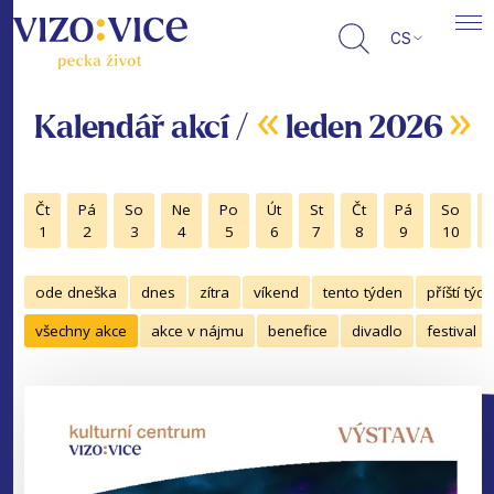
CS
«
»
Kalendář akcí /
leden 2026
Čt
Pá
So
Ne
Po
Út
St
Čt
Pá
So
1
2
3
4
5
6
7
8
9
10
ode dneška
dnes
zítra
víkend
tento týden
příští týd
všechny akce
akce v nájmu
benefice
divadlo
festival