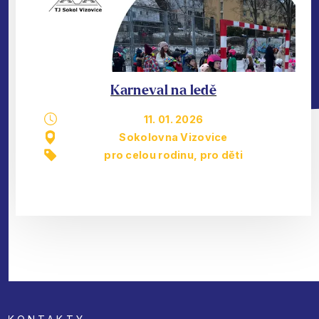
Karneval na ledě
11. 01. 2026
Sokolovna Vizovice
pro celou rodinu
,
pro děti