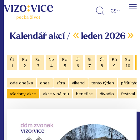
CS
«
»
Kalendář akcí /
leden 2026
Čt
Pá
So
Ne
Po
Út
St
Čt
Pá
So
1
2
3
4
5
6
7
8
9
10
ode dneška
dnes
zítra
víkend
tento týden
příští týd
všechny akce
akce v nájmu
benefice
divadlo
festival