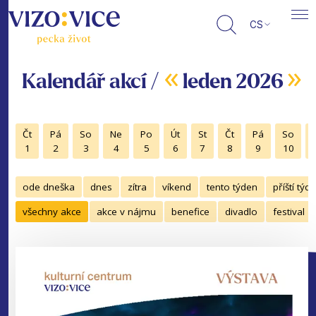
CS
«
»
Kalendář akcí /
leden 2026
Čt
Pá
So
Ne
Po
Út
St
Čt
Pá
So
1
2
3
4
5
6
7
8
9
10
ode dneška
dnes
zítra
víkend
tento týden
příští týd
všechny akce
akce v nájmu
benefice
divadlo
festival