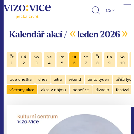
CS
«
»
Kalendář akcí /
leden 2026
Čt
Pá
So
Ne
Po
Út
St
Čt
Pá
So
1
2
3
4
5
6
7
8
9
10
ode dneška
dnes
zítra
víkend
tento týden
příští týd
všechny akce
akce v nájmu
benefice
divadlo
festival