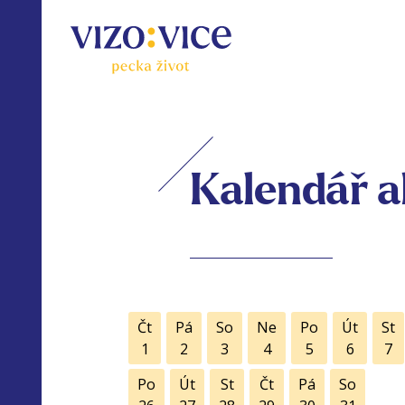
Kalendář a
Čt
Pá
So
Ne
Po
Út
St
1
2
3
4
5
6
7
Po
Út
St
Čt
Pá
So