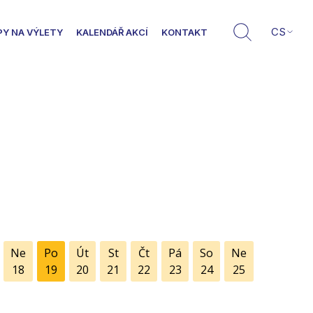
CS
PY NA VÝLETY
KALENDÁŘ AKCÍ
KONTAKT
Ne
Po
Út
St
Čt
Pá
So
Ne
18
19
20
21
22
23
24
25