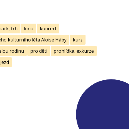
mark, trh
kino
koncert
ho kulturního léta Aloise Háby
kurz
elou rodinu
pro děti
prohlídka, exkurze
jezd