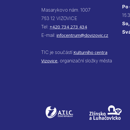
Po
Masarykovo nám. 1007
16.
763 12 VIZOVICE
So,
Tel:
+420 734 273 434
Sv
E-mail:
infocentrum@dovizovic.cz
TIC je součástí
Kulturního centra
Vizovice
, organizační složky města