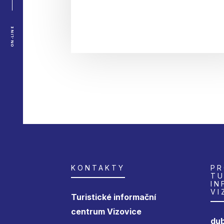
ON-LINE
KONTAKTY
PR
TU
IN
VI
Turistické informační
centrum Vizovice
dub