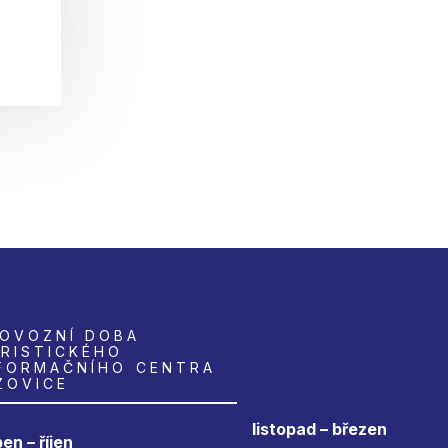
OVOZNÍ DOBA
RISTICKÉHO
FORMAČNÍHO CENTRA
ZOVICE
listopad – březen
en – říjen