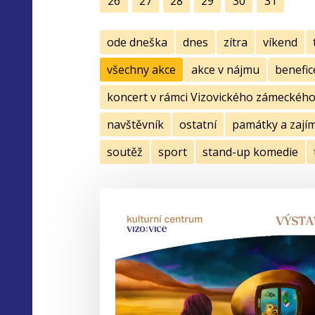
26
27
28
29
30
31
ode dneška
dnes
zítra
víkend
všechny akce
akce v nájmu
benefic
koncert v rámci Vizovického zámeckého 
navštěvník
ostatní
památky a zají
soutěž
sport
stand-up komedie