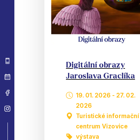
Digitální obrazy
Jaroslava Graclíka
19. 01. 2026
-
27. 02.
2026
Turistické informační
centrum Vizovice
výstava