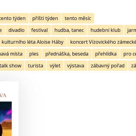
tento týden
příští týden
tento měsíc
e
divadlo
festival
hudba, tanec
hudební klub
jar
kulturního léta Aloise Háby
koncert Vizovického zámecké
mavá místa
ples
přednáška, beseda
přehlídka
pro c
talk show
turista
výlet
výstava
zábavný pořad
zá