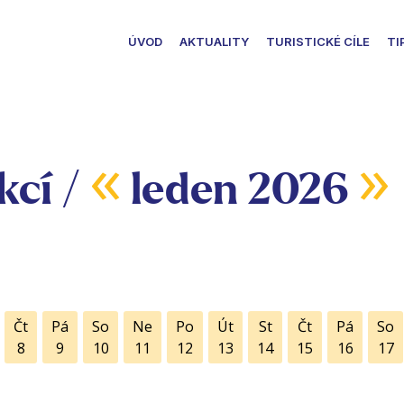
ÚVOD
AKTUALITY
TURISTICKÉ CÍLE
TI
«
»
kcí /
leden 2026
Čt
Pá
So
Ne
Po
Út
St
Čt
Pá
So
8
9
10
11
12
13
14
15
16
17