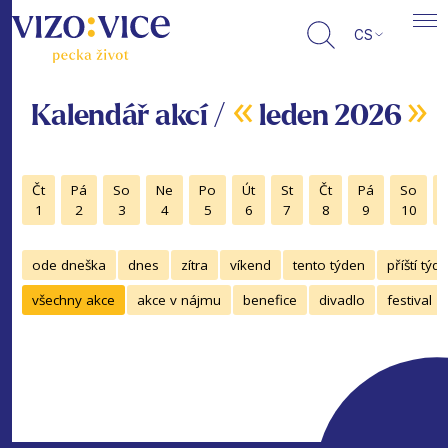
CS
«
»
Kalendář akcí /
leden 2026
Čt
Pá
So
Ne
Po
Út
St
Čt
Pá
So
1
2
3
4
5
6
7
8
9
10
ode dneška
dnes
zítra
víkend
tento týden
příští týd
všechny akce
akce v nájmu
benefice
divadlo
festival