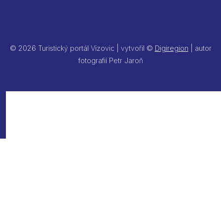
© 2026 Turistický portál Vizovic | vytvořil ©
Digiregion
| autor
fotografií Petr Jaroň