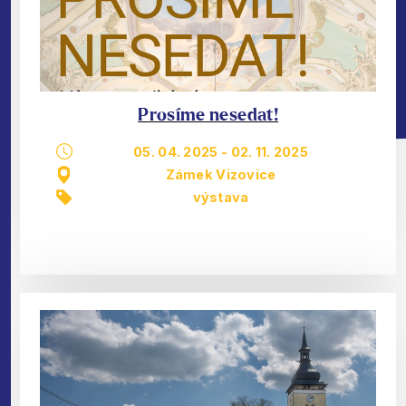
Prosíme nesedat!
05. 04. 2025
-
02. 11. 2025
Zámek Vizovice
výstava