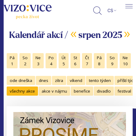
CS
«
»
Kalendář akcí /
srpen 2025
Pá
So
Ne
Po
Út
St
Čt
Pá
So
Ne
1
2
3
4
5
6
7
8
9
10
ode dneška
dnes
zítra
víkend
tento týden
příští týd
všechny akce
akce v nájmu
benefice
divadlo
festival