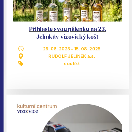
Přihlaste svou pálenku na 23.
Jelínkův vizovický košt
25. 06. 2025
-
15. 08. 2025
RUDOLF JELÍNEK a.s.
soutěž