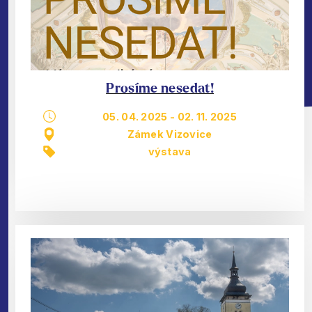
Prosíme nesedat!
05. 04. 2025
-
02. 11. 2025
Zámek Vizovice
výstava