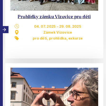
Prohlídky zámku Vizovice pro děti
04. 07. 2025
-
29. 08. 2025
Zámek Vizovice
pro děti
,
prohlídka, exkurze