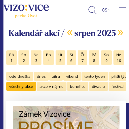
CS
«
»
Kalendář akcí /
srpen 2025
Pá
So
Ne
Po
Út
St
Čt
Pá
So
Ne
1
2
3
4
5
6
7
8
9
10
ode dneška
dnes
zítra
víkend
tento týden
příští týd
všechny akce
akce v nájmu
benefice
divadlo
festival