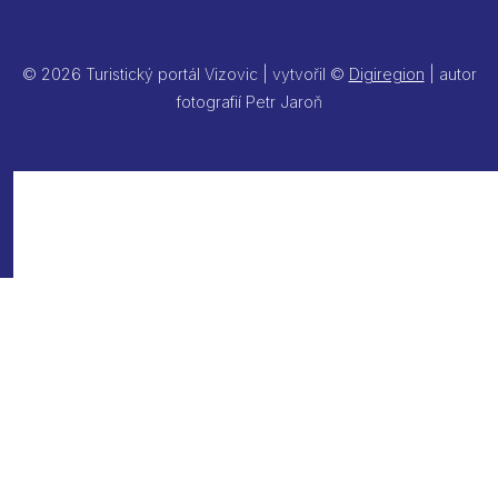
© 2026 Turistický portál Vizovic | vytvořil ©
Digiregion
| autor
fotografií Petr Jaroň