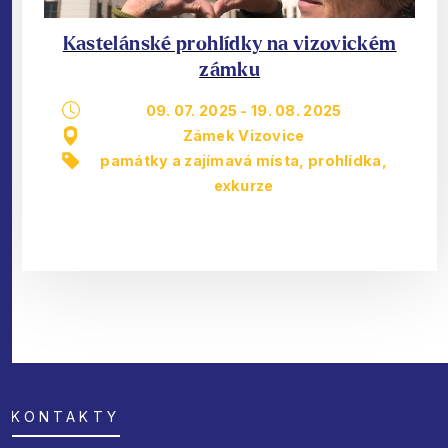
Kastelánské prohlídky na vizovickém
zámku
09. 07. 2025
-
19. 08. 2025
Zámek Vizovice
památky a zajímavá místa
,
prohlídka,
exkurze
KONTAKTY