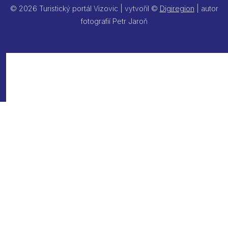
© 2026 Turistický portál Vizovic | vytvořil ©
Digiregion
| autor
fotografií Petr Jaroň