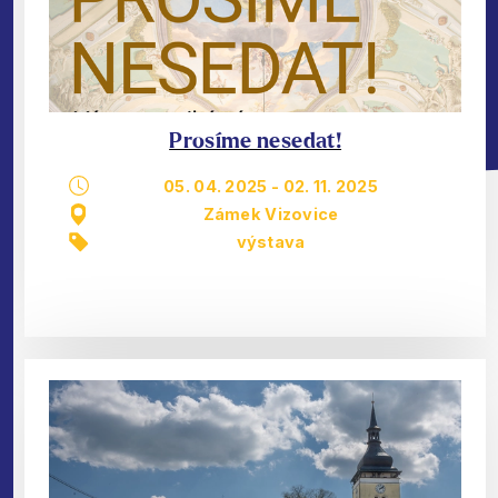
Prosíme nesedat!
05. 04. 2025
-
02. 11. 2025
Zámek Vizovice
výstava