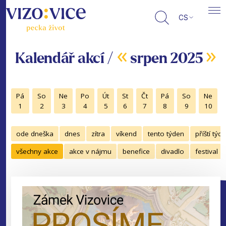
CS
«
»
Kalendář akcí /
srpen 2025
Pá
So
Ne
Po
Út
St
Čt
Pá
So
Ne
1
2
3
4
5
6
7
8
9
10
ode dneška
dnes
zítra
víkend
tento týden
příští týd
všechny akce
akce v nájmu
benefice
divadlo
festival