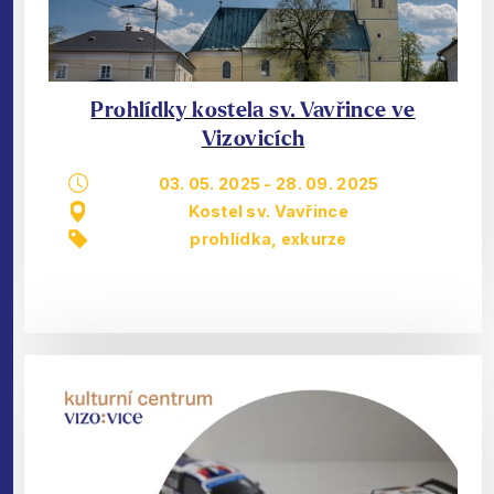
Prohlídky kostela sv. Vavřince ve
Vizovicích
03. 05. 2025
-
28. 09. 2025
Kostel sv. Vavřince
prohlídka, exkurze