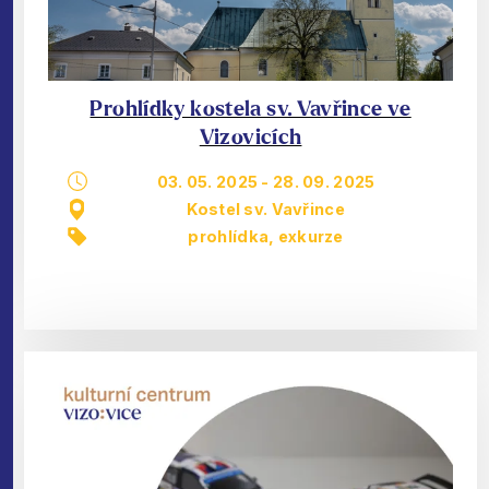
Prohlídky kostela sv. Vavřince ve
Vizovicích
03. 05. 2025
-
28. 09. 2025
Kostel sv. Vavřince
prohlídka, exkurze