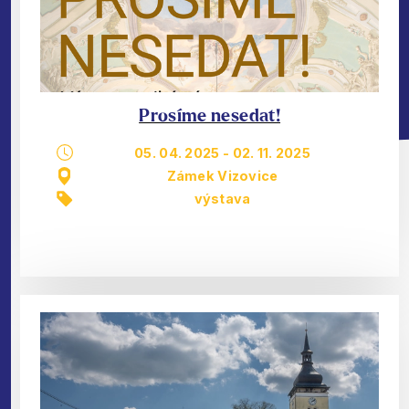
Prosíme nesedat!
05. 04. 2025
-
02. 11. 2025
Zámek Vizovice
výstava