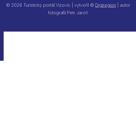
© 2026 Turistický portál Vizovic | vytvořil ©
Digiregion
| autor
fotografií Petr Jaroň