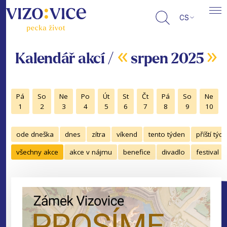
CS
«
»
Kalendář akcí /
srpen 2025
Pá
So
Ne
Po
Út
St
Čt
Pá
So
Ne
1
2
3
4
5
6
7
8
9
10
ode dneška
dnes
zítra
víkend
tento týden
příští týd
všechny akce
akce v nájmu
benefice
divadlo
festival