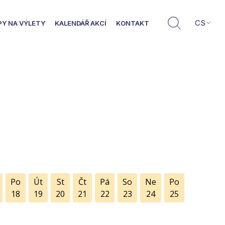
CS
PY NA VÝLETY
KALENDÁŘ AKCÍ
KONTAKT
Po
Út
St
Čt
Pá
So
Ne
Po
18
19
20
21
22
23
24
25