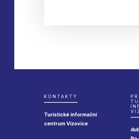
KONTAKTY
PR
TU
IN
VI
Turistické informační
centrum Vizovice
dub
Po