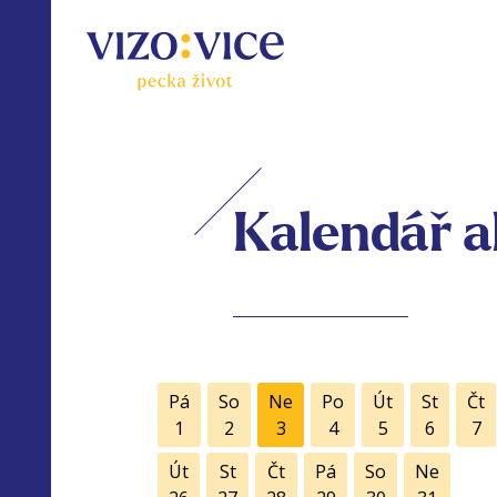
Kalendář a
Pá
So
Ne
Po
Út
St
Čt
1
2
3
4
5
6
7
Út
St
Čt
Pá
So
Ne