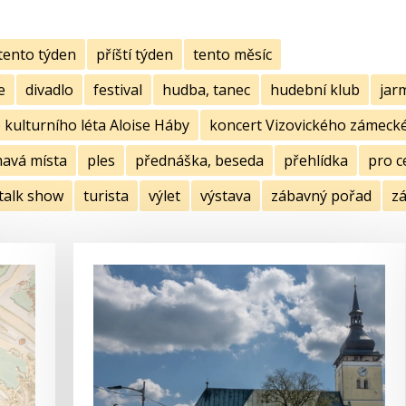
tento týden
příští týden
tento měsíc
e
divadlo
festival
hudba, tanec
hudební klub
jar
kulturního léta Aloise Háby
koncert Vizovického zámecké
mavá místa
ples
přednáška, beseda
přehlídka
pro c
talk show
turista
výlet
výstava
zábavný pořad
zá