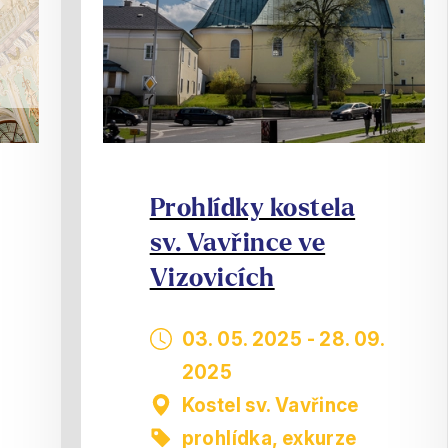
Prohlídky kostela
sv. Vavřince ve
Vizovicích
03. 05. 2025
-
28. 09.
2025
Kostel sv. Vavřince
prohlídka, exkurze