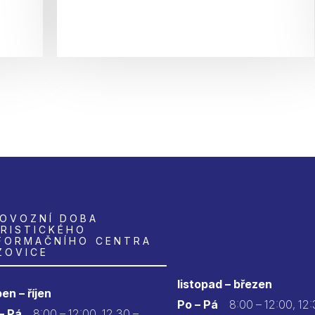
OVOZNÍ DOBA
RISTICKÉHO
FORMAČNÍHO CENTRA
ZOVICE
listopad – březen
en – říjen
Po – Pá
8:00 – 12:00, 12:
 – Pá
8:00 – 12:00, 12.30 –