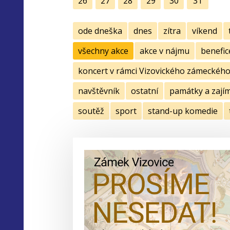
26
27
28
29
30
31
ode dneška
dnes
zítra
víkend
všechny akce
akce v nájmu
benefic
koncert v rámci Vizovického zámeckého 
navštěvník
ostatní
památky a zají
soutěž
sport
stand-up komedie