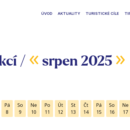
ÚVOD
AKTUALITY
TURISTICKÉ CÍLE
TI
«
»
kcí /
srpen 2025
Pá
So
Ne
Po
Út
St
Čt
Pá
So
Ne
8
9
10
11
12
13
14
15
16
17