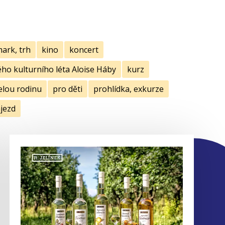
mark, trh
kino
koncert
ho kulturního léta Aloise Háby
kurz
elou rodinu
pro děti
prohlídka, exkurze
jezd