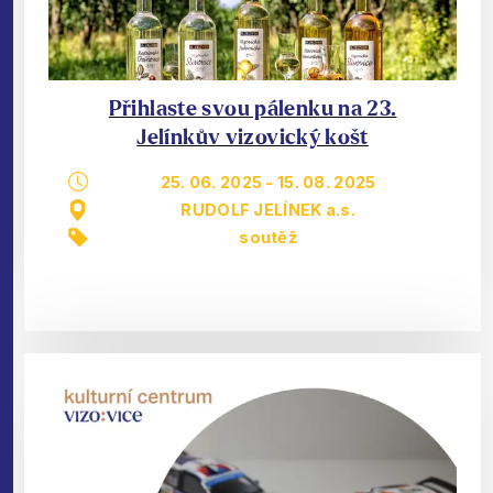
Přihlaste svou pálenku na 23.
Jelínkův vizovický košt
25. 06. 2025
-
15. 08. 2025
RUDOLF JELÍNEK a.s.
soutěž