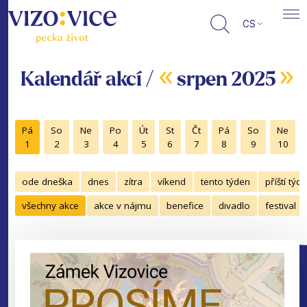
CS
«
»
Kalendář akcí /
srpen 2025
Pá
So
Ne
Po
Út
St
Čt
Pá
So
Ne
1
2
3
4
5
6
7
8
9
10
ode dneška
dnes
zítra
víkend
tento týden
příští týd
všechny akce
akce v nájmu
benefice
divadlo
festival