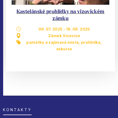
Kastelánské prohlídky na vizovickém
zámku
09. 07. 2025
-
19. 08. 2025
Zámek Vizovice
památky a zajímavá místa
,
prohlídka,
exkurze
KONTAKTY