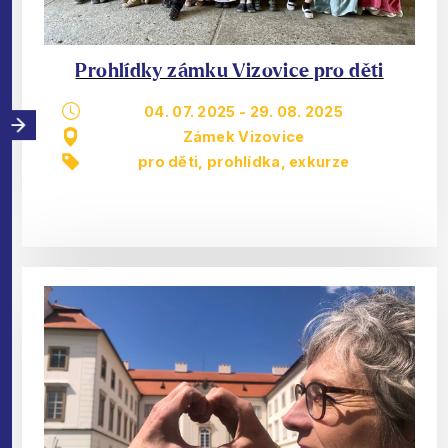
Prohlídky zámku Vizovice pro děti
04. 07. 2025
-
29. 08. 2025
Zámek Vizovice
pro děti
,
prohlídka, exkurze