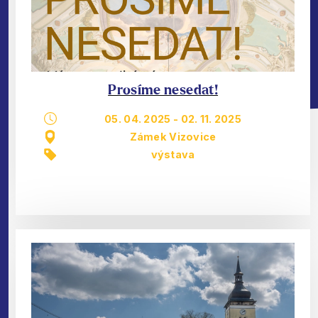
Prosíme nesedat!
05. 04. 2025
-
02. 11. 2025
Zámek Vizovice
výstava