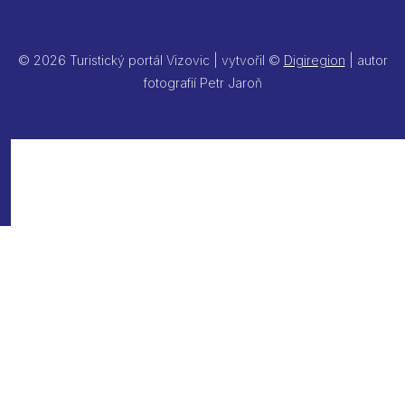
© 2026 Turistický portál Vizovic | vytvořil ©
Digiregion
| autor
fotografií Petr Jaroň