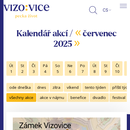
CS
«
Kalendář akcí /
červenec
»
2025
Út
St
Čt
Pá
So
Ne
Po
Út
St
Čt
P
1
2
3
4
5
6
7
8
9
10
1
ode dneška
dnes
zítra
víkend
tento týden
příští týd
všechny akce
akce v nájmu
benefice
divadlo
festival