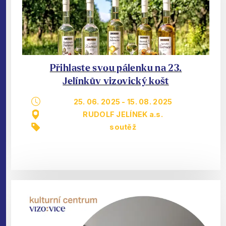
Přihlaste svou pálenku na 23.
Jelínkův vizovický košt
25. 06. 2025
-
15. 08. 2025
RUDOLF JELÍNEK a.s.
soutěž