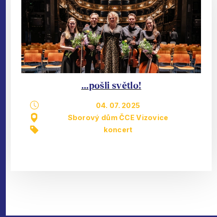
...pošli světlo!
04. 07. 2025
Sborový dům ČCE Vizovice
koncert