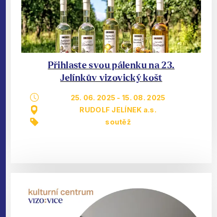
Přihlaste svou pálenku na 23.
Jelínkův vizovický košt
25. 06. 2025
-
15. 08. 2025
RUDOLF JELÍNEK a.s.
soutěž