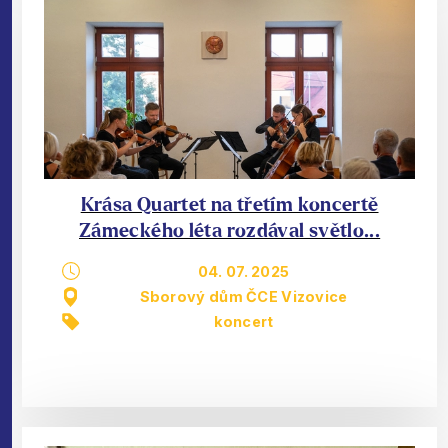
Krása Quartet na třetím koncertě
Zámeckého léta rozdával světlo...
04. 07. 2025
Sborový dům ČCE Vizovice
koncert