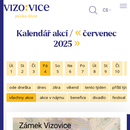
CS
«
Kalendář akcí /
červenec
»
2025
Út
St
Čt
Pá
So
Ne
Po
Út
St
Čt
P
1
2
3
4
5
6
7
8
9
10
1
ode dneška
dnes
zítra
víkend
tento týden
příští týd
všechny akce
akce v nájmu
benefice
divadlo
festival