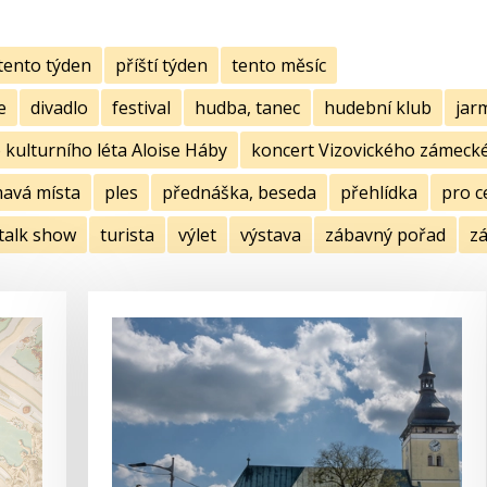
tento týden
příští týden
tento měsíc
e
divadlo
festival
hudba, tanec
hudební klub
jar
kulturního léta Aloise Háby
koncert Vizovického zámecké
mavá místa
ples
přednáška, beseda
přehlídka
pro c
talk show
turista
výlet
výstava
zábavný pořad
zá