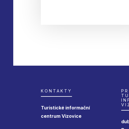
KONTAKTY
PR
TU
IN
VI
Turistické informační
centrum Vizovice
dub