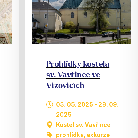
Prohlídky kostela
sv. Vavřince ve
Vizovicích
03. 05. 2025
-
28. 09.
2025
Kostel sv. Vavřince
prohlídka, exkurze