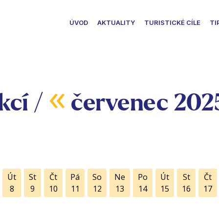
ÚVOD
AKTUALITY
TURISTICKÉ CÍLE
TI
«
kcí /
červenec 202
Út
St
Čt
Pá
So
Ne
Po
Út
St
Čt
8
9
10
11
12
13
14
15
16
17