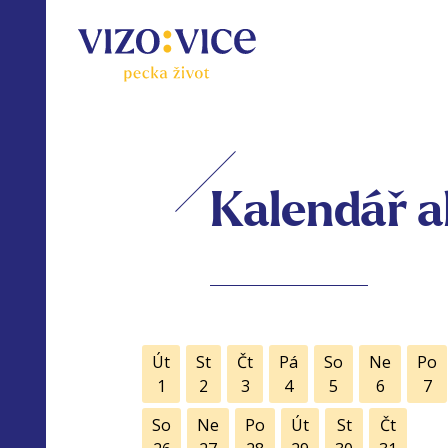
Kalendář a
Út
St
Čt
Pá
So
Ne
Po
1
2
3
4
5
6
7
So
Ne
Po
Út
St
Čt