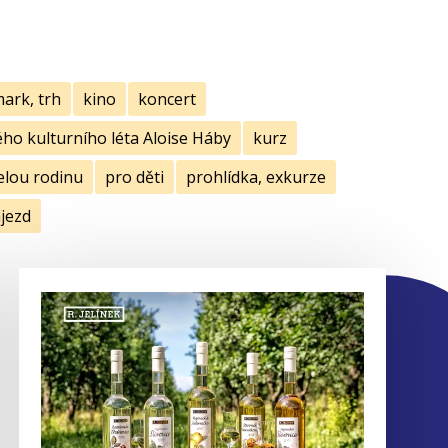
mark, trh
kino
koncert
ho kulturního léta Aloise Háby
kurz
elou rodinu
pro děti
prohlídka, exkurze
jezd