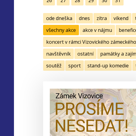
26
27
28
29
30
31
ode dneška
dnes
zítra
víkend
všechny akce
akce v nájmu
benefic
koncert v rámci Vizovického zámeckého 
navštěvník
ostatní
památky a zají
soutěž
sport
stand-up komedie