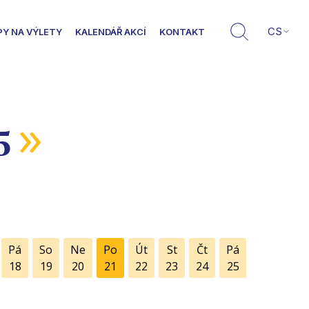
CS
PY NA VÝLETY
KALENDÁŘ AKCÍ
KONTAKT
»
5
Pá
So
Ne
Po
Út
St
Čt
Pá
18
19
20
21
22
23
24
25