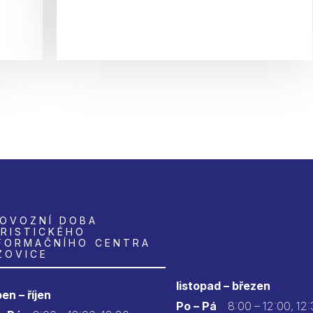
OVOZNÍ DOBA
RISTICKÉHO
FORMAČNÍHO CENTRA
ZOVICE
listopad – březen
en – říjen
Po – Pá
8:00 – 12:00, 12: