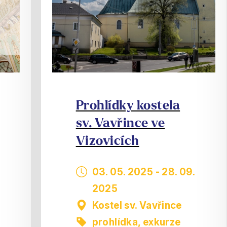
Prohlídky kostela
sv. Vavřince ve
Vizovicích
03. 05. 2025
-
28. 09.
2025
Kostel sv. Vavřince
prohlídka, exkurze