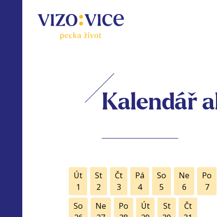
Kalendář a
Út
St
Čt
Pá
So
Ne
Po
1
2
3
4
5
6
7
So
Ne
Po
Út
St
Čt