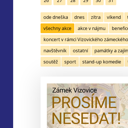
26
27
28
29
30
31
ode dneška
dnes
zítra
víkend
všechny akce
akce v nájmu
benefic
koncert v rámci Vizovického zámeckého 
navštěvník
ostatní
památky a zají
soutěž
sport
stand-up komedie