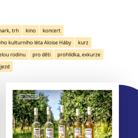
mark, trh
kino
koncert
ho kulturního léta Aloise Háby
kurz
elou rodinu
pro děti
prohlídka, exkurze
jezd