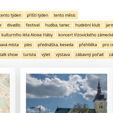
tento týden
příští týden
tento měsíc
e
divadlo
festival
hudba, tanec
hudební klub
jar
kulturního léta Aloise Háby
koncert Vizovického zámecké
mavá místa
ples
přednáška, beseda
přehlídka
pro c
talk show
turista
výlet
výstava
zábavný pořad
zá