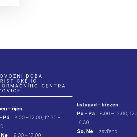
OVOZNÍ DOBA
RISTICKÉHO
FORMAČNÍHO CENTRA
ZOVICE
listopad – březen
en – říjen
Po – Pá
8:00 – 12:00, 12:
 – Pá
8:00 – 12:00, 12.30 –
16:30
30
So, Ne
zavřeno
 Ne
9:00 – 13:00