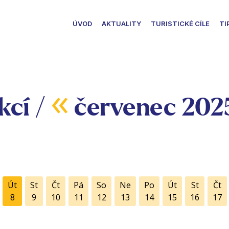
ÚVOD
AKTUALITY
TURISTICKÉ CÍLE
TI
«
kcí /
červenec 202
Út
St
Čt
Pá
So
Ne
Po
Út
St
Čt
8
9
10
11
12
13
14
15
16
17