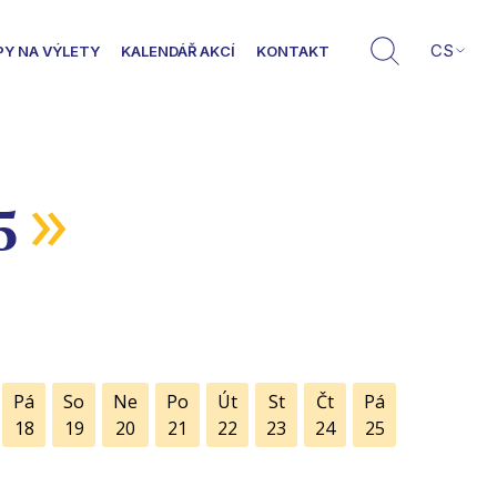
CS
PY NA VÝLETY
KALENDÁŘ AKCÍ
KONTAKT
»
5
Pá
So
Ne
Po
Út
St
Čt
Pá
18
19
20
21
22
23
24
25