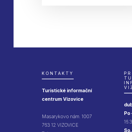
KONTAKTY
PR
TU
IN
VI
Turistické informační
centrum Vizovice
dub
Po
Masarykovo nám. 1007
16.
763 12 VIZOVICE
So,