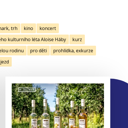
mark, trh
kino
koncert
ho kulturního léta Aloise Háby
kurz
elou rodinu
pro děti
prohlídka, exkurze
jezd