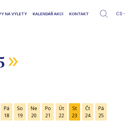
CS
PY NA VÝLETY
KALENDÁŘ AKCÍ
KONTAKT
»
5
Pá
So
Ne
Po
Út
St
Čt
Pá
18
19
20
21
22
23
24
25