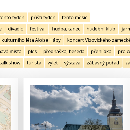
tento týden
příští týden
tento měsíc
e
divadlo
festival
hudba, tanec
hudební klub
jar
kulturního léta Aloise Háby
koncert Vizovického zámecké
mavá místa
ples
přednáška, beseda
přehlídka
pro c
talk show
turista
výlet
výstava
zábavný pořad
zá