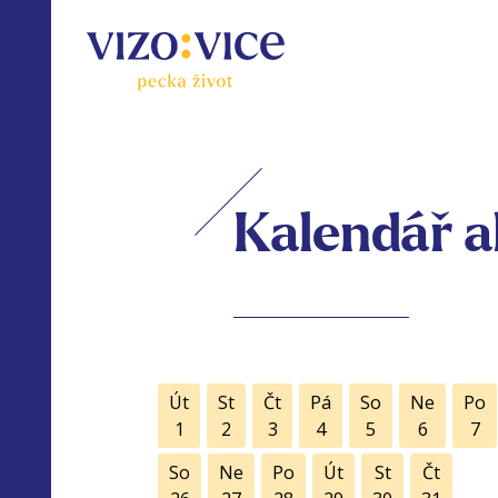
Kalendář a
Út
St
Čt
Pá
So
Ne
Po
1
2
3
4
5
6
7
So
Ne
Po
Út
St
Čt