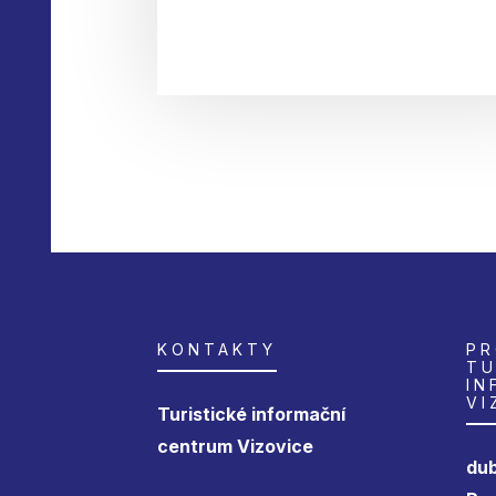
KONTAKTY
PR
TU
IN
VI
Turistické informační
centrum Vizovice
dub