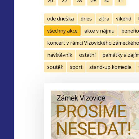
26
27
28
29
30
31
ode dneška
dnes
zítra
víkend
všechny akce
akce v nájmu
benefic
koncert v rámci Vizovického zámeckého 
navštěvník
ostatní
památky a zají
soutěž
sport
stand-up komedie