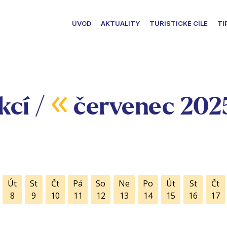
ÚVOD
AKTUALITY
TURISTICKÉ CÍLE
TI
«
kcí /
červenec 202
Út
St
Čt
Pá
So
Ne
Po
Út
St
Čt
8
9
10
11
12
13
14
15
16
17