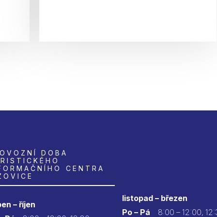
OVOZNÍ DOBA
RISTICKÉHO
FORMAČNÍHO CENTRA
ZOVICE
listopad – březen
en – říjen
Po – Pá
8:00 – 12:00, 12: