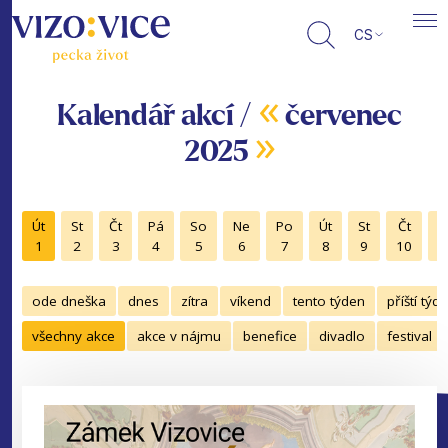
CS
«
Kalendář akcí /
červenec
»
2025
Út
St
Čt
Pá
So
Ne
Po
Út
St
Čt
P
1
2
3
4
5
6
7
8
9
10
1
ode dneška
dnes
zítra
víkend
tento týden
příští týd
všechny akce
akce v nájmu
benefice
divadlo
festival