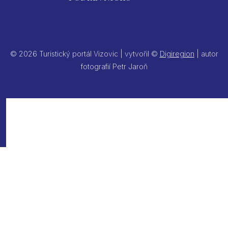
© 2026 Turistický portál Vizovic | vytvořil ©
Digiregion
| autor
fotografií Petr Jaroň