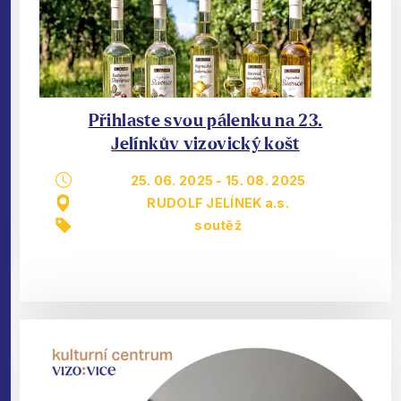
Přihlaste svou pálenku na 23.
Jelínkův vizovický košt
25. 06. 2025
-
15. 08. 2025
RUDOLF JELÍNEK a.s.
soutěž