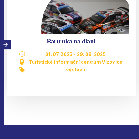
Barumka na dlani
01. 07. 2025
-
29. 08. 2025
Turistické informační centrum Vizovice
výstava