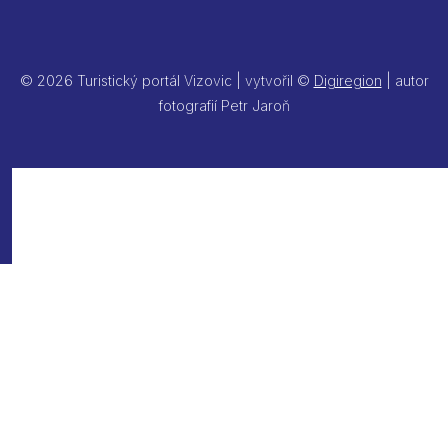
© 2026 Turistický portál Vizovic | vytvořil ©
Digiregion
| autor
fotografií Petr Jaroň