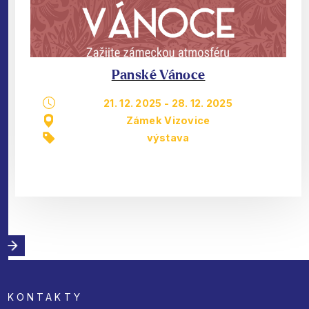
Panské Vánoce
21. 12. 2025
-
28. 12. 2025
Zámek Vizovice
výstava
KONTAKTY