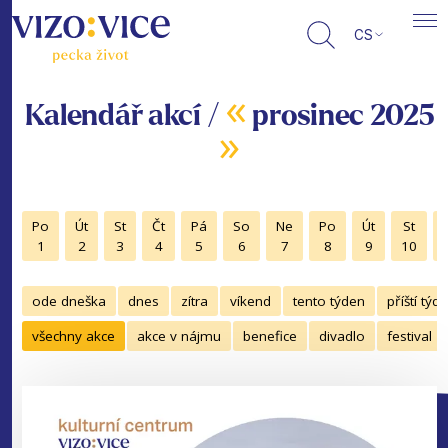
CS
«
Kalendář akcí /
prosinec 2025
»
Po
Út
St
Čt
Pá
So
Ne
Po
Út
St
1
2
3
4
5
6
7
8
9
10
ode dneška
dnes
zítra
víkend
tento týden
příští týd
všechny akce
akce v nájmu
benefice
divadlo
festival