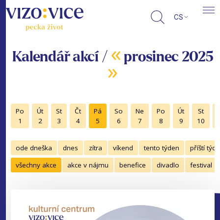
CS
«
Kalendář akcí /
prosinec 2025
»
Po
Út
St
Čt
Pá
So
Ne
Po
Út
St
1
2
3
4
5
6
7
8
9
10
ode dneška
dnes
zítra
víkend
tento týden
příští týd
všechny akce
akce v nájmu
benefice
divadlo
festival