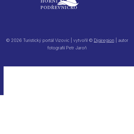
© 2026 Turistický portál Vizovic | vytvořil ©
Digiregion
| autor
fotografií Petr Jaroň