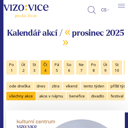
CS
«
Kalendář akcí /
prosinec 2025
»
Po
Út
St
Čt
Pá
So
Ne
Po
Út
St
1
2
3
4
5
6
7
8
9
10
ode dneška
dnes
zítra
víkend
tento týden
příští týd
všechny akce
akce v nájmu
benefice
divadlo
festival