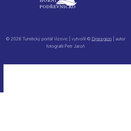
© 2026 Turistický portál Vizovic | vytvořil ©
Digiregion
| autor
fotografií Petr Jaroň