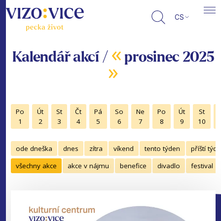
CS
«
Kalendář akcí /
prosinec 2025
»
Po
Út
St
Čt
Pá
So
Ne
Po
Út
St
1
2
3
4
5
6
7
8
9
10
ode dneška
dnes
zítra
víkend
tento týden
příští týd
všechny akce
akce v nájmu
benefice
divadlo
festival