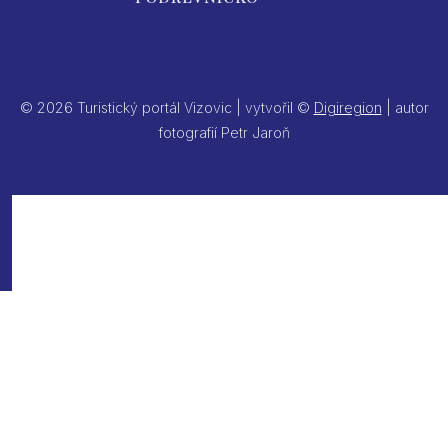
© 2026 Turistický portál Vizovic | vytvořil ©
Digiregion
| autor
fotografií Petr Jaroň