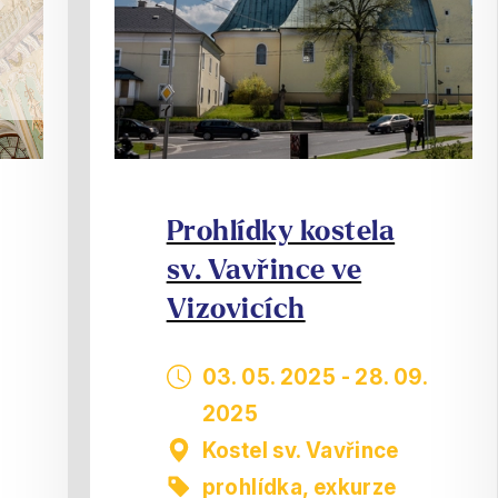
Prohlídky kostela
sv. Vavřince ve
Vizovicích
03. 05. 2025
-
28. 09.
2025
Kostel sv. Vavřince
prohlídka, exkurze