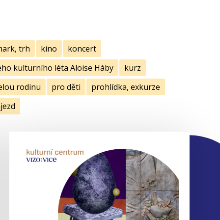
mark, trh
kino
koncert
ho kulturního léta Aloise Háby
kurz
elou rodinu
pro děti
prohlídka, exkurze
jezd