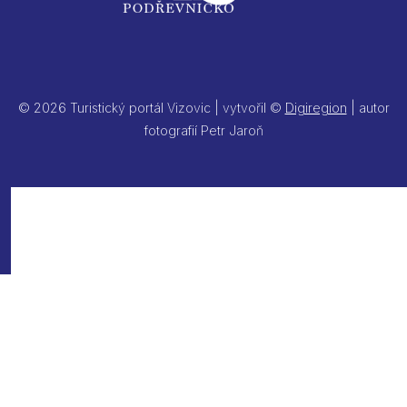
© 2026 Turistický portál Vizovic | vytvořil ©
Digiregion
| autor
fotografií Petr Jaroň