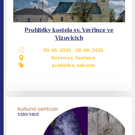
Prohlídky kostela sv. Vavřince ve
Vizovicích
03. 05. 2025
-
28. 09. 2025
Kostel sv. Vavřince
prohlídka, exkurze