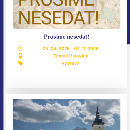
Prosíme nesedat!
05. 04. 2025
-
02. 11. 2025
Zámek Vizovice
výstava