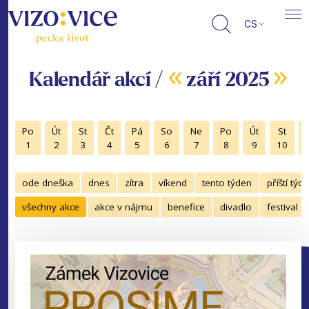
CS
«
»
Kalendář akcí /
září 2025
Po
Út
St
Čt
Pá
So
Ne
Po
Út
St
1
2
3
4
5
6
7
8
9
10
ode dneška
dnes
zítra
víkend
tento týden
příští týd
všechny akce
akce v nájmu
benefice
divadlo
festival