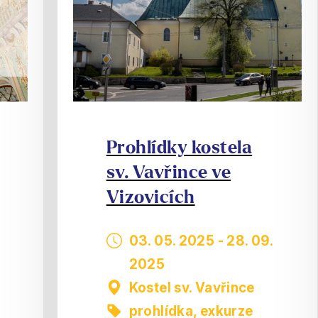
Prohlídky kostela
sv. Vavřince ve
Vizovicích
03. 05. 2025
-
28. 09.
2025
Kostel sv. Vavřince
prohlídka, exkurze