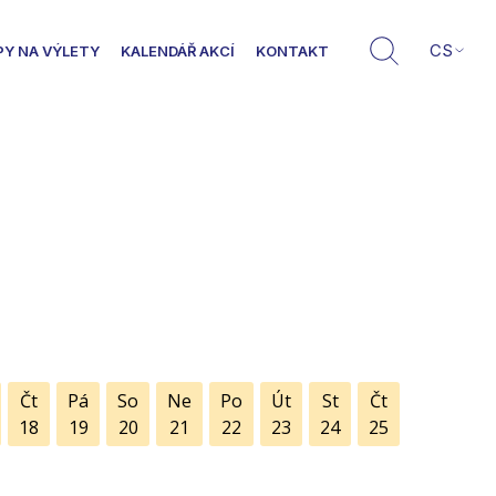
CS
PY NA VÝLETY
KALENDÁŘ AKCÍ
KONTAKT
Čt
Pá
So
Ne
Po
Út
St
Čt
18
19
20
21
22
23
24
25