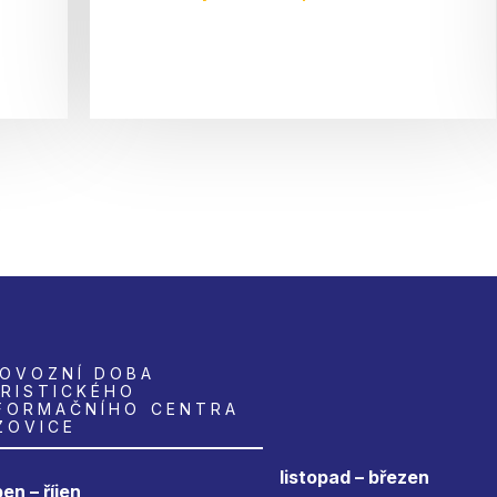
OVOZNÍ DOBA
RISTICKÉHO
FORMAČNÍHO CENTRA
ZOVICE
listopad – březen
en – říjen