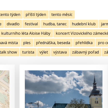
tento týden
příští týden
tento měsíc
e
divadlo
festival
hudba, tanec
hudební klub
jar
kulturního léta Aloise Háby
koncert Vizovického zámecké
mavá místa
ples
přednáška, beseda
přehlídka
pro c
talk show
turista
výlet
výstava
zábavný pořad
zá