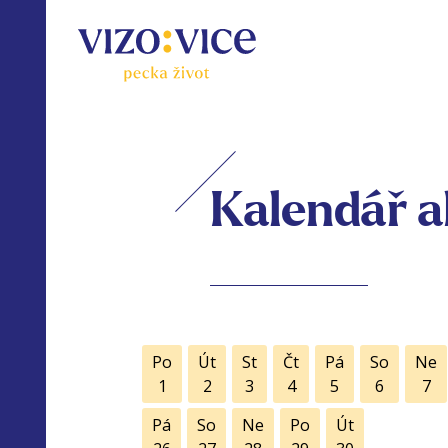
Kalendář a
Po
Út
St
Čt
Pá
So
Ne
1
2
3
4
5
6
7
Pá
So
Ne
Po
Út