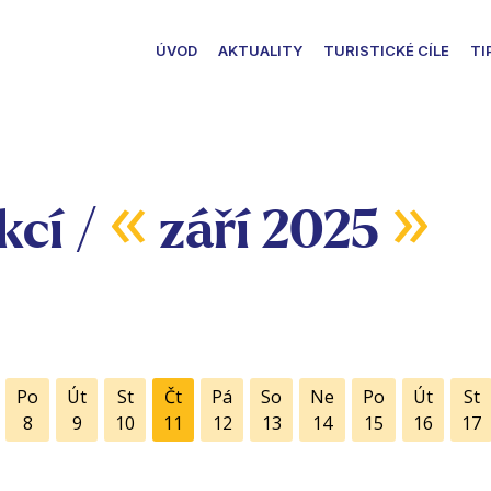
ÚVOD
AKTUALITY
TURISTICKÉ CÍLE
TI
«
»
kcí /
září 2025
Po
Út
St
Čt
Pá
So
Ne
Po
Út
St
8
9
10
11
12
13
14
15
16
17