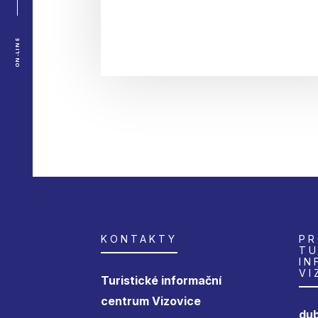
ON-LINE
KONTAKTY
PR
TU
IN
VI
Turistické informační
centrum Vizovice
dub