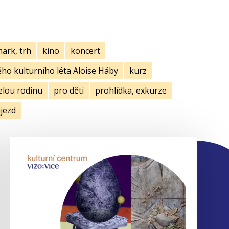
mark, trh
kino
koncert
ho kulturního léta Aloise Háby
kurz
elou rodinu
pro děti
prohlídka, exkurze
jezd