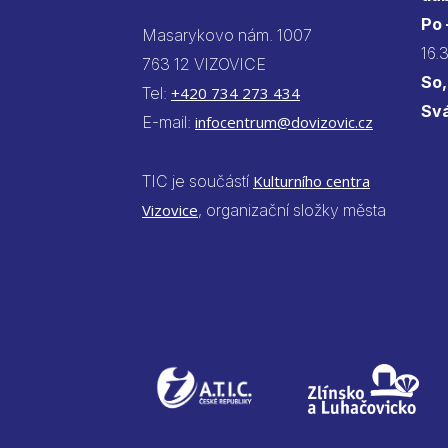
Po
Masarykovo nám. 1007
16.
763 12 VIZOVICE
So,
Tel:
+420 734 273 434
Sv
E-mail:
infocentrum@dovizovic.cz
TIC je součástí
Kulturního centra
Vizovice
, organizační složky města