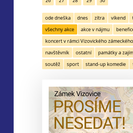
26
27
28
29
30
ode dneška
dnes
zítra
víkend
všechny akce
akce v nájmu
benefic
koncert v rámci Vizovického zámeckého 
navštěvník
ostatní
památky a zají
soutěž
sport
stand-up komedie