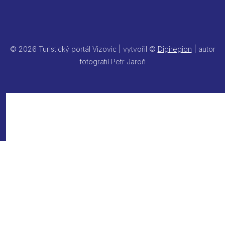
© 2026 Turistický portál Vizovic | vytvořil ©
Digiregion
| autor
fotografií Petr Jaroň