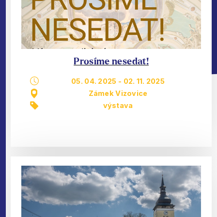
Prosíme nesedat!
05. 04. 2025
-
02. 11. 2025
Zámek Vizovice
výstava