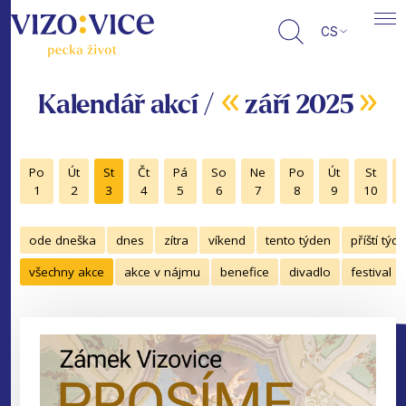
CS
«
»
Kalendář akcí /
září 2025
Po
Út
St
Čt
Pá
So
Ne
Po
Út
St
1
2
3
4
5
6
7
8
9
10
ode dneška
dnes
zítra
víkend
tento týden
příští týd
všechny akce
akce v nájmu
benefice
divadlo
festival