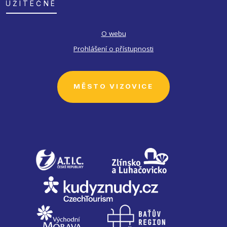
UŽITEČNÉ
O webu
Prohlášení o přístupnosti
MĚSTO VIZOVICE