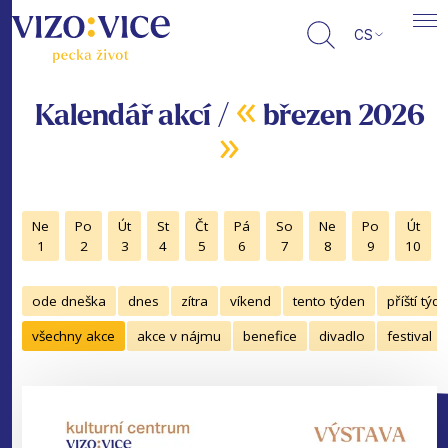
CS
«
Kalendář akcí /
březen 2026
»
Ne
Po
Út
St
Čt
Pá
So
Ne
Po
Út
1
2
3
4
5
6
7
8
9
10
ode dneška
dnes
zítra
víkend
tento týden
příští týd
všechny akce
akce v nájmu
benefice
divadlo
festival